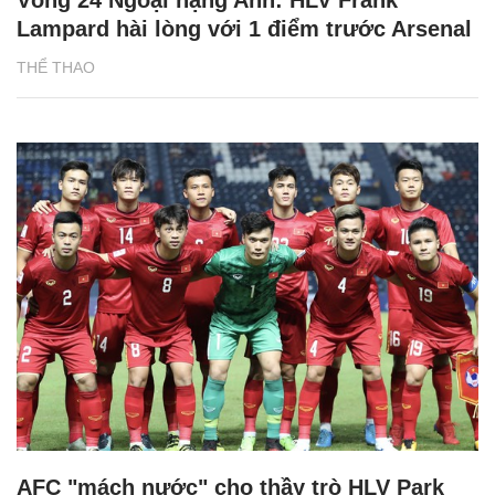
Vòng 24 Ngoại hạng Anh: HLV Frank
Lampard hài lòng với 1 điểm trước Arsenal
THỂ THAO
AFC "mách nước" cho thầy trò HLV Park