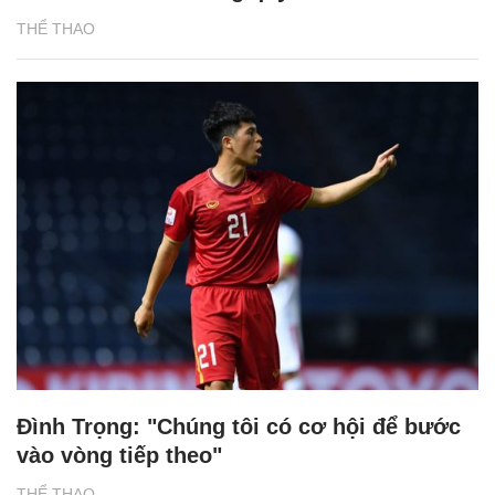
THỂ THAO
Đình Trọng: "Chúng tôi có cơ hội để bước
vào vòng tiếp theo"
THỂ THAO