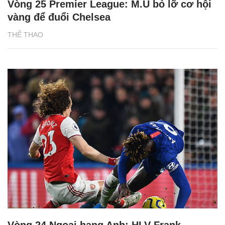
Vòng 25 Premier League: M.U bỏ lỡ cơ hội
vàng để đuổi Chelsea
THỂ THAO