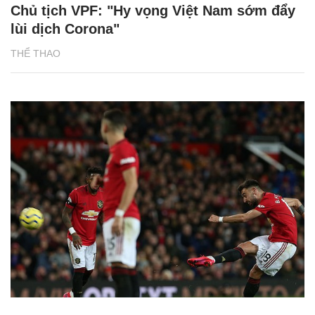
Chủ tịch VPF: "Hy vọng Việt Nam sớm đẩy
lùi dịch Corona"
THỂ THAO