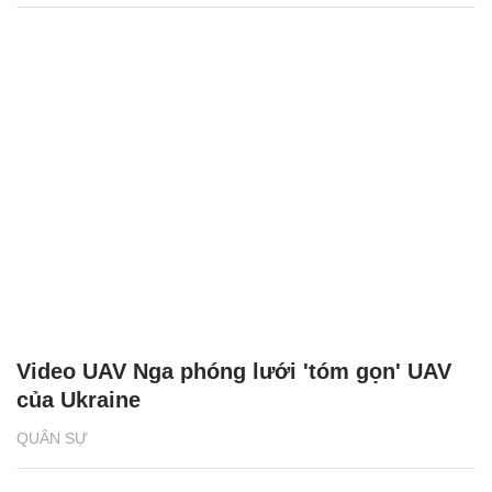
Video UAV Nga phóng lưới 'tóm gọn' UAV
của Ukraine
QUÂN SỰ