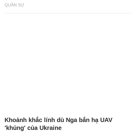
QUÂN SỰ
Khoảnh khắc lính dù Nga bắn hạ UAV
'khủng' của Ukraine