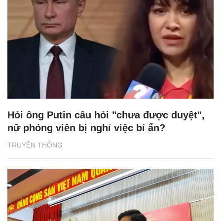
Hỏi ông Putin câu hỏi "chưa được duyệt",
nữ phóng viên bị nghỉ việc bí ẩn?
TRUYỀN THÔNG