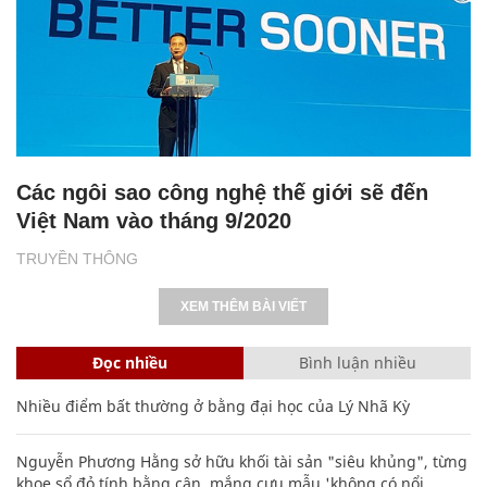
Các ngôi sao công nghệ thế giới sẽ đến
Việt Nam vào tháng 9/2020
TRUYỀN THÔNG
XEM THÊM BÀI VIẾT
Đọc nhiều
Bình luận nhiều
Nhiều điểm bất thường ở bằng đại học của Lý Nhã Kỳ
Nguyễn Phương Hằng sở hữu khối tài sản "siêu khủng", từng
khoe sổ đỏ tính bằng cân, mắng cựu mẫu 'không có nổi