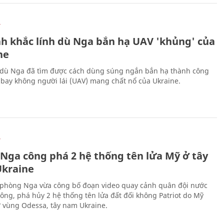
Ự
h khắc lính dù Nga bắn hạ UAV 'khủng' của
ne
 dù Nga đã tìm được cách dùng súng ngắn bắn hạ thành công
bay không người lái (UAV) mang chất nổ của Ukraine.
Ự
 Nga công phá 2 hệ thống tên lửa Mỹ ở tây
kraine
phòng Nga vừa công bố đoạn video quay cảnh quân đội nước
công, phá hủy 2 hệ thống tên lửa đất đối không Patriot do Mỹ
ở vùng Odessa, tây nam Ukraine.