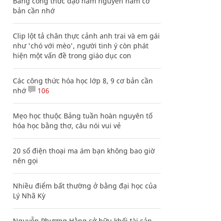
Bảng công thức đạo hàm nguyên hàm cơ
bản cần nhớ
Clip lột tả chân thực cảnh anh trai và em gái
như 'chó với mèo', người tinh ý còn phát
hiện một vấn đề trong giáo dục con
Các công thức hóa học lớp 8, 9 cơ bản cần
nhớ
106
Mẹo học thuộc Bảng tuần hoàn nguyên tố
hóa học bằng thơ, câu nói vui vẻ
20 số điện thoại ma ám bạn không bao giờ
nên gọi
Nhiều điểm bất thường ở bằng đại học của
Lý Nhã Kỳ
Nguyễn Phương Hằng sở hữu khối tài sản