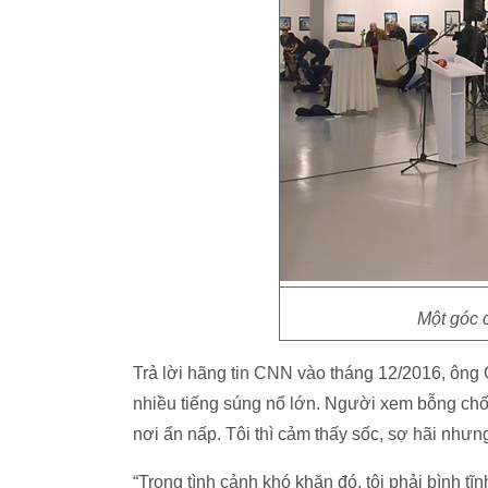
Một góc 
Trả lời hãng tin CNN vào tháng 12/2016, ông O
nhiều tiếng súng nổ lớn. Người xem bỗng chốc
nơi ẩn nấp. Tôi thì cảm thấy sốc, sợ hãi như
“Trong tình cảnh khó khăn đó, tôi phải bình tĩn