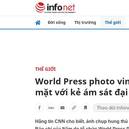
Đời sống
Thị trường
Thế giới
THẾ GIỚI
World Press photo vi
mặt với kẻ ám sát đạ
Hãng tin CNN cho biết, ảnh chụp hung thủ
Báo chí của Năm do tổ chức World Press P