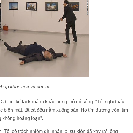
chụp khác của vụ ám sát.
zbilici kể lại khoảnh khắc hung thủ nổ súng. “Tôi nghi thấy
 biến mất, tất cả đều nằm xuống sàn. Họ tìm đường trốn, tìm
ng không hoảng loạn”.
h. Tôi có trách nhiệm ghi nhận lại sự kiện đã xảy ra”, ông