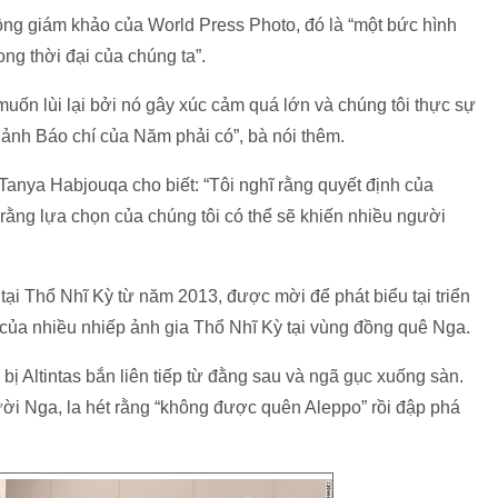
đồng giám khảo của World Press Photo, đó là “một bức hình
ong thời đại của chúng ta”.
muốn lùi lại bởi nó gây xúc cảm quá lớn và chúng tôi thực sự
ảnh Báo chí của Năm phải có”, bà nói thêm.
Tanya Habjouqa cho biết: “Tôi nghĩ rằng quyết định của
ĩ rằng lựa chọn của chúng tôi có thể sẽ khiến nhiều người
tại Thổ Nhĩ Kỳ từ năm 2013, được mời để phát biểu tại triển
 của nhiều nhiếp ảnh gia Thổ Nhĩ Kỳ tại vùng đồng quê Nga.
bị Altintas bắn liên tiếp từ đằng sau và ngã gục xuống sàn.
ười Nga, la hét rằng “không được quên Aleppo” rồi đập phá