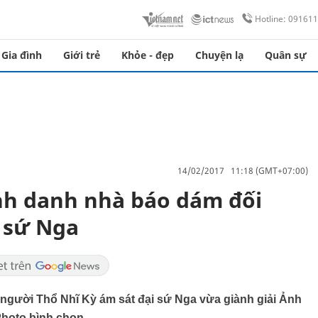
Hotline: 09161
Gia đình
Giới trẻ
Khỏe - đẹp
Chuyện lạ
Quân sự
14/02/2017 11:18 (GMT+07:00)
nh danh nhà báo dám đối
i sứ Nga
 người Thổ Nhĩ Kỳ ám sát đại sứ Nga vừa giành giải Ảnh
hoto bình chọn.