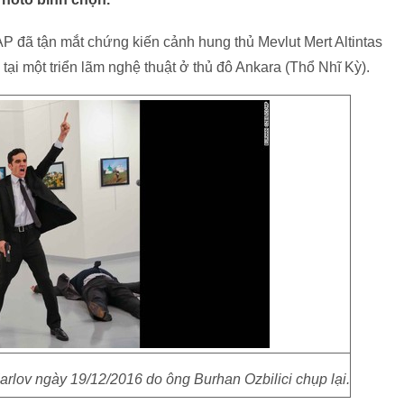
AP đã tận mắt chứng kiến cảnh hung thủ Mevlut Mert Altintas
tại một triển lãm nghệ thuật ở thủ đô Ankara (Thổ Nhĩ Kỳ).
rlov ngày 19/12/2016 do ông Burhan Ozbilici chụp lại.