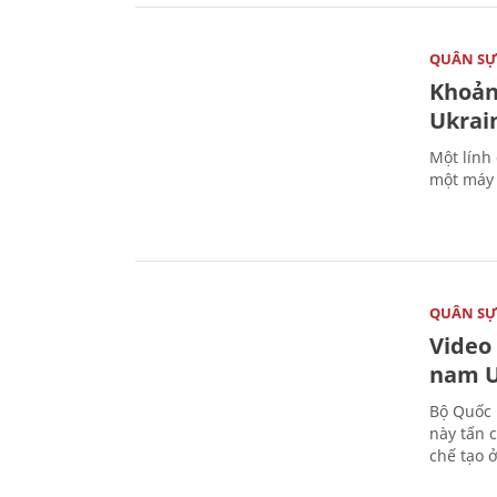
QUÂN S
Khoản
Ukrai
Một lính
một máy 
QUÂN S
Video
nam U
Bộ Quốc 
này tấn 
chế tạo 