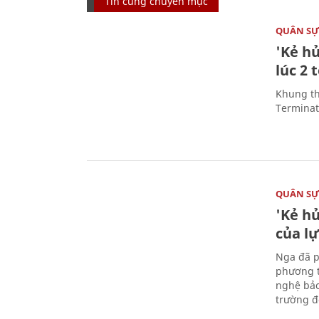
Tin cùng chuyên mục
QUÂN S
'Kẻ h
lúc 2 
Khung th
Terminato
QUÂN S
'Kẻ h
của l
Nga đã p
phương t
nghệ bảo
trường đô