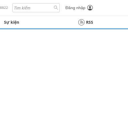
18822
Đăng nhập
Sự kiện
RSS