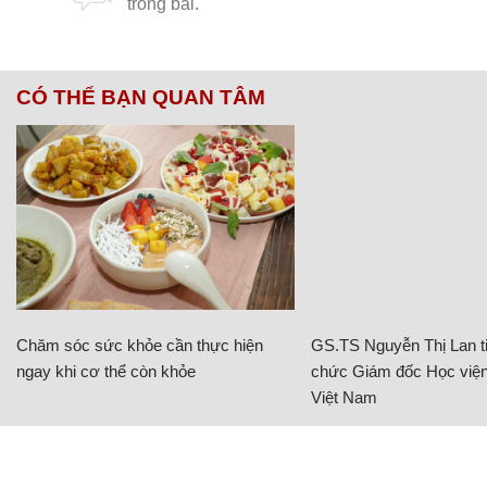
CÓ THỂ BẠN QUAN TÂM
Chăm sóc sức khỏe cần thực hiện
GS.TS Nguyễn Thị Lan ti
ngay khi cơ thể còn khỏe
chức Giám đốc Học viện
Việt Nam