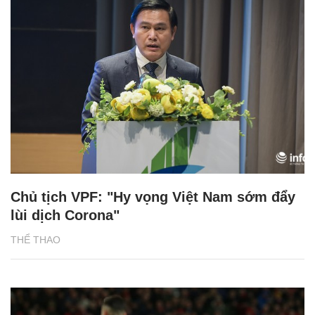
Chủ tịch VPF: "Hy vọng Việt Nam sớm đẩy
lùi dịch Corona"
THỂ THAO