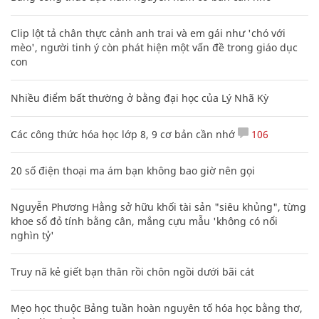
Clip lột tả chân thực cảnh anh trai và em gái như 'chó với
mèo', người tinh ý còn phát hiện một vấn đề trong giáo dục
con
Nhiều điểm bất thường ở bằng đại học của Lý Nhã Kỳ
Các công thức hóa học lớp 8, 9 cơ bản cần nhớ
106
20 số điện thoại ma ám bạn không bao giờ nên gọi
Nguyễn Phương Hằng sở hữu khối tài sản "siêu khủng", từng
khoe sổ đỏ tính bằng cân, mắng cựu mẫu 'không có nổi
nghìn tỷ'
Truy nã kẻ giết bạn thân rồi chôn ngồi dưới bãi cát
Mẹo học thuộc Bảng tuần hoàn nguyên tố hóa học bằng thơ,