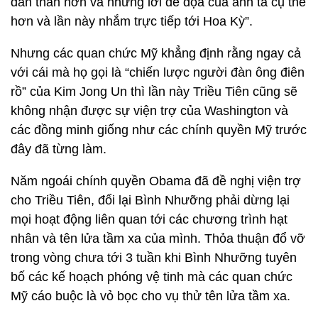
dấn thân hơn và những lời đe dọa của anh ta cụ thể
hơn và lần này nhắm trực tiếp tới Hoa Kỳ”.
Nhưng các quan chức Mỹ khẳng định rằng ngay cả
với cái mà họ gọi là “chiến lược người đàn ông điên
rồ” của Kim Jong Un thì lần này Triều Tiên cũng sẽ
không nhận được sự viện trợ của Washington và
các đồng minh giống như các chính quyền Mỹ trước
đây đã từng làm.
Năm ngoái chính quyền Obama đã đề nghị viện trợ
cho Triều Tiên, đổi lại Bình Nhưỡng phải dừng lại
mọi hoạt động liên quan tới các chương trình hạt
nhân và tên lửa tầm xa của mình. Thỏa thuận đổ vỡ
trong vòng chưa tới 3 tuần khi Bình Nhưỡng tuyên
bố các kế hoạch phóng vệ tinh mà các quan chức
Mỹ cáo buộc là vỏ bọc cho vụ thử tên lửa tầm xa.