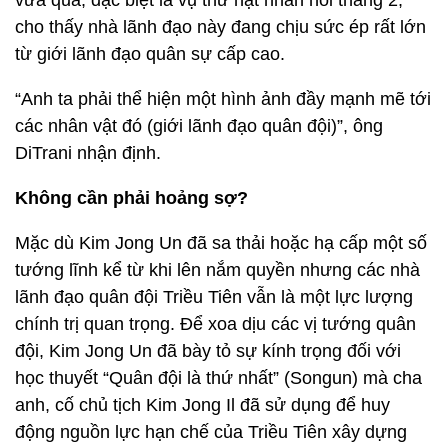
vừa qua, đặc biệt là vụ thử hạt nhân hồi tháng 2,
cho thấy nhà lãnh đạo này đang chịu sức ép rất lớn
từ giới lãnh đạo quân sự cấp cao.
“Anh ta phải thể hiện một hình ảnh đầy mạnh mẽ tới
các nhân vật đó (giới lãnh đạo quân đội)”, ông
DiTrani nhận định.
Không cần phải hoảng sợ?
Mặc dù Kim Jong Un đã sa thải hoặc hạ cấp một số
tướng lĩnh kể từ khi lên nắm quyền nhưng các nhà
lãnh đạo quân đội Triều Tiên vẫn là một lực lượng
chính trị quan trọng. Để xoa dịu các vị tướng quân
đội, Kim Jong Un đã bày tỏ sự kính trọng đối với
học thuyết “Quân đội là thứ nhất” (Songun) mà cha
anh, cố chủ tịch Kim Jong Il đã sử dụng để huy
động nguồn lực hạn chế của Triều Tiên xây dựng