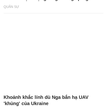
QUÂN SỰ
Khoảnh khắc lính dù Nga bắn hạ UAV
'khủng' của Ukraine