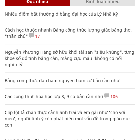
Đọc nhiều
Bình luận nhiều
Nhiều điểm bất thường ở bằng đại học của Lý Nhã Kỳ
Cách học thuộc nhanh Bảng công thức lượng giác bằng thơ,
"thần chú"
17
Nguyễn Phương Hằng sở hữu khối tài sản "siêu khủng", từng
khoe sổ đỏ tính bằng cân, mắng cựu mẫu 'không có nổi
nghìn tỷ'
Bảng công thức đạo hàm nguyên hàm cơ bản cần nhớ
Các công thức hóa học lớp 8, 9 cơ bản cần nhớ
106
Clip lột tả chân thực cảnh anh trai và em gái như 'chó với
mèo', người tinh ý còn phát hiện một vấn đề trong giáo dục
con