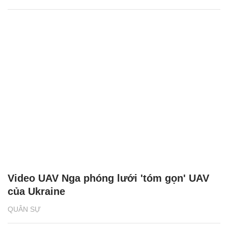
Video UAV Nga phóng lưới 'tóm gọn' UAV
của Ukraine
QUÂN SỰ