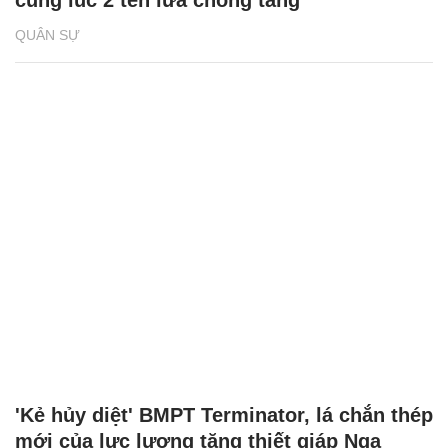
cùng lúc 2 tên lửa chống tăng
QUÂN SỰ
'Kẻ hủy diệt' BMPT Terminator, lá chắn thép
mới của lực lượng tăng thiết giáp Nga