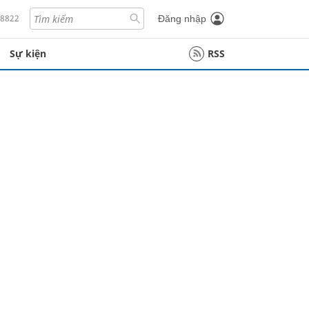
18822
Đăng nhập
Sự kiện
RSS