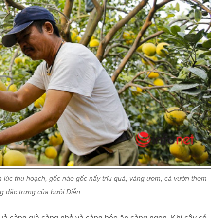
 lúc thu hoạch, gốc nào gốc nấy trĩu quả, vàng ươm, cả vườn thơm
 đặc trưng của bưởi Diễn.
quả càng già càng nhỏ và càng héo ăn càng ngon. Khi cây có