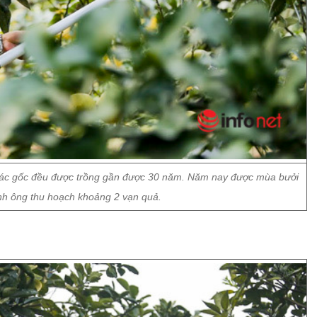
 các gốc đều được trồng gần được 30 năm. Năm nay được mùa bưởi
ình ông thu hoạch khoảng 2 vạn quả.