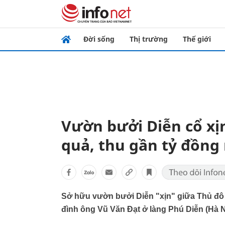
Đời sống
Thị trường
Thế giới
Vườn bưởi Diễn cổ xị
quả, thu gần tỷ đồng
Sở hữu vườn bưởi Diễn "xịn" giữa Thủ đô 
đình ông Vũ Văn Đạt ở làng Phú Diễn (Hà N