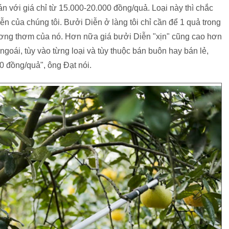
bán với giá chỉ từ 15.000-20.000 đồng/quả. Loại này thì chắc
n của chúng tôi. Bưởi Diễn ở làng tôi chỉ cần để 1 quả trong
ng thơm của nó. Hơn nữa giá bưởi Diễn "xịn" cũng cao hơn
oái, tùy vào từng loại và tùy thuộc bán buôn hay bán lẻ,
0 đồng/quả", ông Đạt nói.