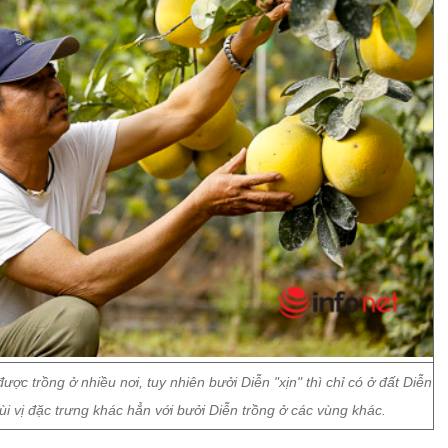
c trồng ở nhiều nơi, tuy nhiên bưởi Diễn "xịn" thì chỉ có ở đất Diễn
i vị đặc trưng khác hẳn với bưởi Diễn trồng ở các vùng khác.