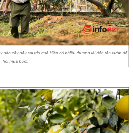
nào cây nấy sai trĩu quả.Hiện có nhiều thương lái đến tận vườn để
hỏi mua bưởi.