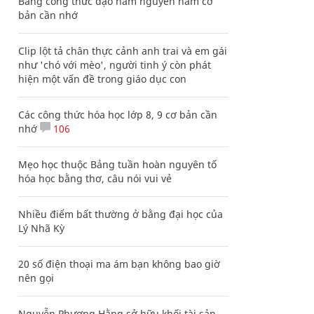
Bảng công thức đạo hàm nguyên hàm cơ
bản cần nhớ
Clip lột tả chân thực cảnh anh trai và em gái
như 'chó với mèo', người tinh ý còn phát
hiện một vấn đề trong giáo dục con
Các công thức hóa học lớp 8, 9 cơ bản cần
nhớ
106
Mẹo học thuộc Bảng tuần hoàn nguyên tố
hóa học bằng thơ, câu nói vui vẻ
Nhiều điểm bất thường ở bằng đại học của
Lý Nhã Kỳ
20 số điện thoại ma ám bạn không bao giờ
nên gọi
Nguyễn Phương Hằng sở hữu khối tài sản