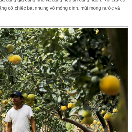
 bằng cỡ chiếc bát nhưng vỏ mỏng dính, múi mọng nước và