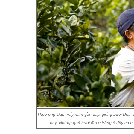
Theo ông Đạt, mấy năm gần đây, giống bưởi Diễn đượ
này. Những quả bưởi được trồng ở đây có mù