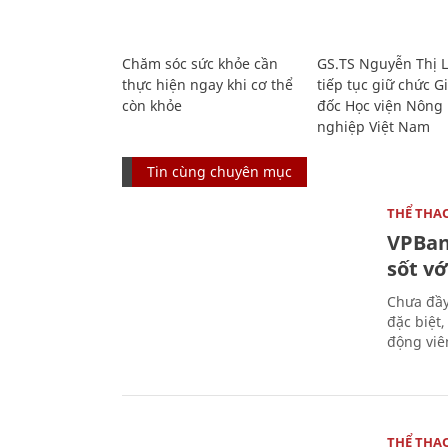
Chăm sóc sức khỏe cần
GS.TS Nguyễn Thị 
thực hiện ngay khi cơ thể
tiếp tục giữ chức 
còn khỏe
đốc Học viện Nông
nghiệp Việt Nam
Tin cùng chuyên mục
THỂ THA
VPBan
sốt vớ
Chưa đầy
đặc biệt
động viên
THỂ THA