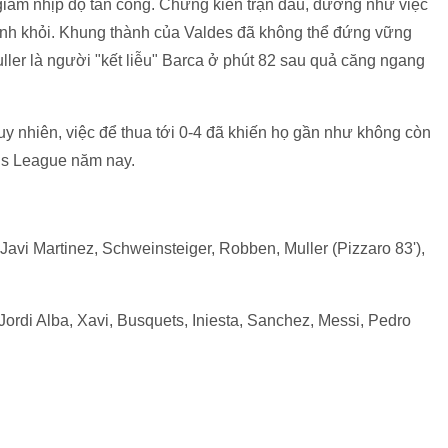
iảm nhịp độ tấn công. Chứng kiến trận đấu, dường như việc
ránh khỏi. Khung thành của Valdes đã không thể đứng vững
ller là người "kết liễu" Barca ở phút 82 sau quả căng ngang
Tuy nhiên, việc để thua tới 0-4 đã khiến họ gần như không còn
ns League năm nay.
avi Martinez, Schweinsteiger, Robben, Muller (Pizzaro 83'),
Jordi Alba, Xavi, Busquets, Iniesta, Sanchez, Messi, Pedro