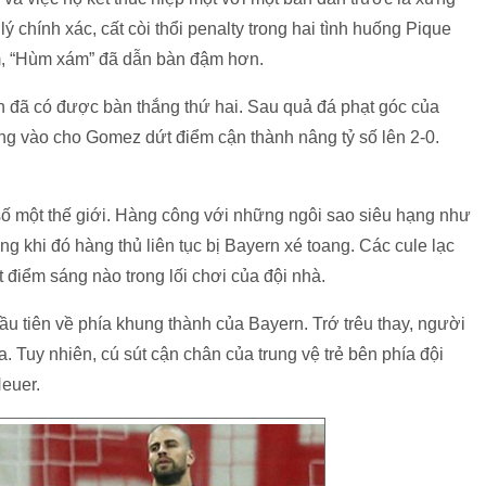
ý chính xác, cất còi thổi penalty trong hai tình huống Pique
m, “Hùm xám” đã dẫn bàn đậm hơn.
n đã có được bàn thắng thứ hai. Sau quả đá phạt góc của
g vào cho Gomez dứt điểm cận thành nâng tỷ số lên 2-0.
số một thế giới. Hàng công với những ngôi sao siêu hạng như
g khi đó hàng thủ liên tục bị Bayern xé toang. Các cule lạc
 điểm sáng nào trong lối chơi của đội nhà.
ầu tiên về phía khung thành của Bayern. Trớ trêu thay, người
a. Tuy nhiên, cú sút cận chân của trung vệ trẻ bên phía đội
euer.