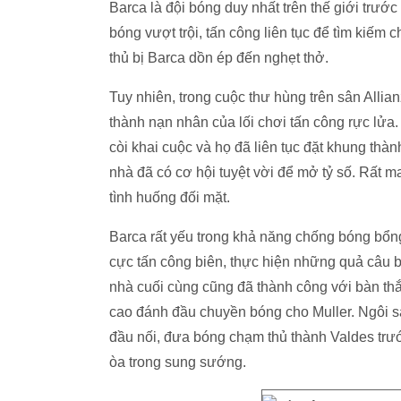
Barca là đội bóng duy nhất trên thế giới trước
bóng vượt trội, tấn công liên tục để tìm kiế
thủ bị Barca dồn ép đến nghẹt thở.
Tuy nhiên, trong cuộc thư hùng trên sân Allia
thành nạn nhân của lối chơi tấn công rực lửa
còi khai cuộc và họ đã liên tục đặt khung thàn
nhà đã có cơ hội tuyệt vời để mở tỷ số. Rất 
tình huống đối mặt.
Barca rất yếu trong khả năng chống bóng bổng
cực tấn công biên, thực hiện những quả câu 
nhà cuối cùng cũng đã thành công với bàn thắ
cao đánh đầu chuyền bóng cho Muller. Ngôi 
đầu nối, đưa bóng chạm thủ thành Valdes trướ
òa trong sung sướng.