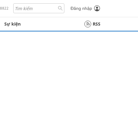
18822
Đăng nhập
Sự kiện
RSS