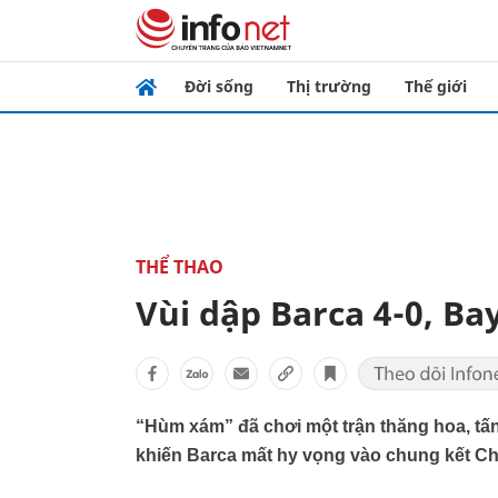
Đời sống
Thị trường
Thế giới
THỂ THAO
Vùi dập Barca 4-0, Ba
“Hùm xám” đã chơi một trận thăng hoa, tấn
khiến Barca mất hy vọng vào chung kết Ch