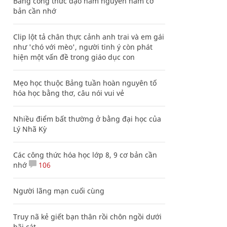
Bảng công thức đạo hàm nguyên hàm cơ
bản cần nhớ
Clip lột tả chân thực cảnh anh trai và em gái
như 'chó với mèo', người tinh ý còn phát
hiện một vấn đề trong giáo dục con
Mẹo học thuộc Bảng tuần hoàn nguyên tố
hóa học bằng thơ, câu nói vui vẻ
Nhiều điểm bất thường ở bằng đại học của
Lý Nhã Kỳ
Các công thức hóa học lớp 8, 9 cơ bản cần
nhớ
106
Người lãng mạn cuối cùng
Truy nã kẻ giết bạn thân rồi chôn ngồi dưới
bãi cát