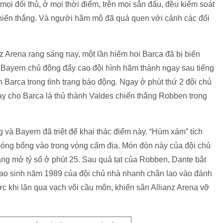
 mọi đối thủ, ở mọi thời điểm, trên mọi sân đấu, đều kiểm soát
m chiến thắng. Và người hâm mộ đã quá quen với cảnh các đối
nz Arena rạng sáng nay, một lần hiếm hoi Barca đã bị biến
. Bayern chủ động đẩy cao đội hình hãm thành ngay sau tiếng
h Barca trong tình trạng báo động. Ngay ở phút thứ 2 đội chủ
may cho Barca là thủ thành Valdes chiến thắng Robben trong
 và Bayern đã triệt để khai thác điểm này. “Hùm xám” tích
bóng bổng vào trong vòng cấm địa. Món đòn này của đội chủ
ng mở tỷ số ở phút 25. Sau quả tạt của Robben, Dante bật
sao sinh năm 1989 của đội chủ nhà nhanh chân lao vào đánh
c khi lăn qua vạch vôi cầu môn, khiến sân Allianz Arena vỡ