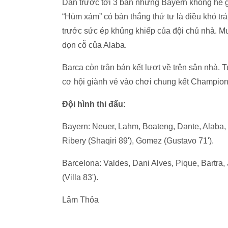
Dẫn trước tới 3 bàn nhưng Bayern không hề g
“Hùm xám” có bàn thắng thứ tư là điều khó t
trước sức ép khủng khiếp của đội chủ nhà. Mu
dọn cỗ của Alaba.
Barca còn trận bán kết lượt về trên sân nhà. 
cơ hội giành vé vào chơi chung kết Champio
Đội hình thi đấu:
Bayern: Neuer, Lahm, Boateng, Dante, Alaba, J
Ribery (Shaqiri 89'), Gomez (Gustavo 71').
Barcelona: Valdes, Dani Alves, Pique, Bartra, 
(Villa 83').
Lâm Thỏa