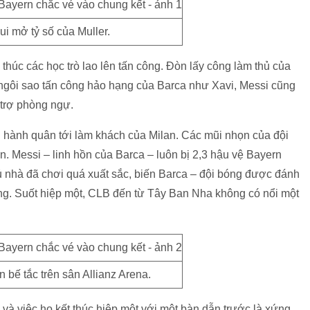
i mở tỷ số của Muller.
húc các học trò lao lên tấn công. Đòn lấy công làm thủ của
ngôi sao tấn công hảo hạng của Barca như Xavi, Messi cũng
 trợ phòng ngự.
n hành quân tới làm khách của Milan. Các mũi nhọn của đội
n. Messi – linh hồn của Barca – luôn bị 2,3 hậu vệ Bayern
ủ nhà đã chơi quá xuất sắc, biến Barca – đội bóng được đánh
ường. Suốt hiệp một, CLB đến từ Tây Ban Nha không có nổi một
 bế tắc trên sân Allianz Arena.
và việc họ kết thúc hiệp một với một bàn dẫn trước là xứng