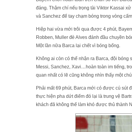
đáng. Thậm chí nếu trọng tài Viktor Kassai xử l
và Sanchez để tay chạm bóng trong vòng cấ
Hiệp hai vừa mới trôi qua được 4 phút, Bayer
Robben, Muller đè Alves đánh đầu chuyền bón
Một lần nữa Barca lại chết vì bóng bổng.
Không ai còn có thể nhận ra Barca, đội bóng 
Messi, Sanchez, Xavi…hoàn toàn im tiếng, tron
quan nhất có lẽ cũng không nhìn thấy một chút
Phải mất 69 phút, Barca mới có được cú sút đ
thực hiện pha dứt điểm đó lại là trung vệ Bartr
khách đã không thể làm khó được thủ thành N