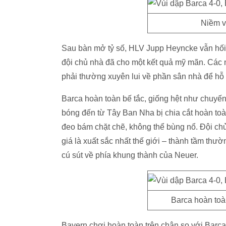
Niềm vu
Sau bàn mở tỷ số, HLV Jupp Heyncke vẫn hối t
đội chủ nhà đã cho một kết quả mỹ mãn. Các 
phải thường xuyên lui về phần sân nhà để hỗ
Barca hoàn toàn bế tắc, giống hệt như chuyế
bóng đến từ Tây Ban Nha bị chia cắt hoàn toà
đeo bám chặt chẽ, không thể bùng nổ. Đội ch
giá là xuất sắc nhất thế giới – thành tầm th
cú sút về phía khung thành của Neuer.
Barca hoàn toàn
Bayern chơi hoàn toàn trên chân so với Barca 