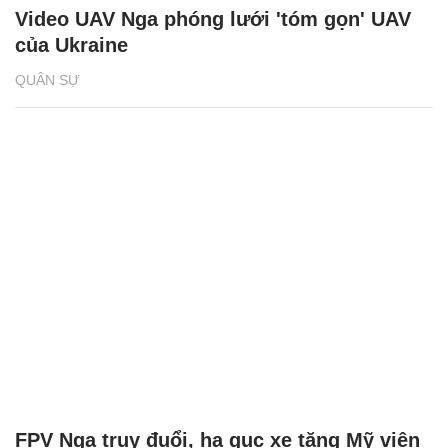
Video UAV Nga phóng lưới 'tóm gọn' UAV
của Ukraine
QUÂN SỰ
FPV Nga truy đuổi, hạ gục xe tăng Mỹ viện