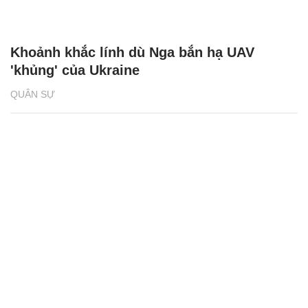
Khoảnh khắc lính dù Nga bắn hạ UAV
'khủng' của Ukraine
QUÂN SỰ