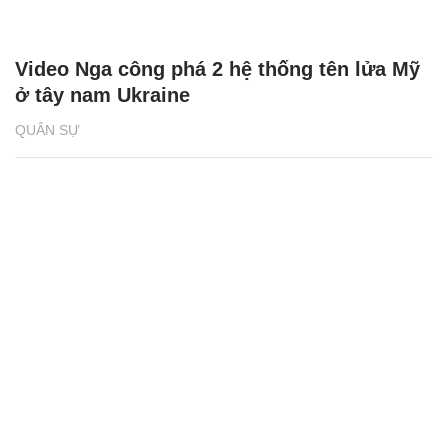
Video Nga công phá 2 hệ thống tên lửa Mỹ
ở tây nam Ukraine
QUÂN SỰ