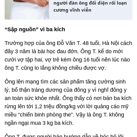
người đàn ông đối diện rối loạn
cương vĩnh viễn
“Sập nguồn” vì ba kích
Trường hợp của ông Đỗ Văn T. 48 tuổi, Hà Nội cách
đây 3 năm là bài học đau đớn. Ông T. kể do mới
cưới vợ tập hai, vợ trẻ kém ông 16 tuổi nên lúc nào
ông T. cũng lo lắng không chiều được vợ.
Ông lên mạng tìm các sản phẩm tăng cường sinh
lý, bổ thận tráng dương của đông y vì nghĩ đông y
an toàn sức khỏe nhất. Ông thấy có nơi bán ba kích
rừng lên tới 1,2 triệu đồng/kg với lời quảng cáo mỹ
miều “chiến binh phòng the”. Vậy là ông T. không
ngần ngại mua 3 kg ba kích.
Ông T. được người bán hướng dẫn về bóc bỏ lõi,