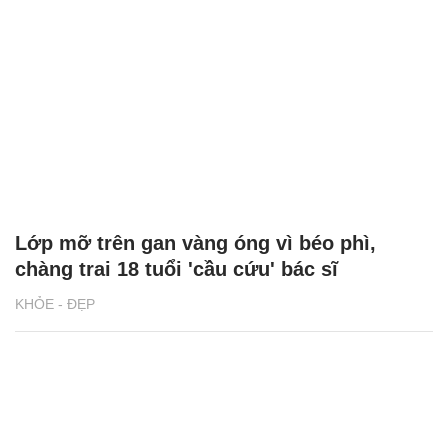
Lớp mỡ trên gan vàng óng vì béo phì,
chàng trai 18 tuổi 'cầu cứu' bác sĩ
KHỎE - ĐẸP