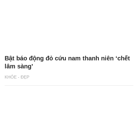
Bật báo động đỏ cứu nam thanh niên ‘chết
lâm sàng’
KHỎE - ĐẸP