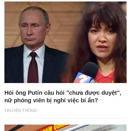
Hỏi ông Putin câu hỏi "chưa được duyệt",
nữ phóng viên bị nghỉ việc bí ẩn?
TRUYỀN THÔNG