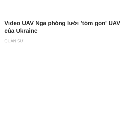
Video UAV Nga phóng lưới 'tóm gọn' UAV
của Ukraine
QUÂN SỰ