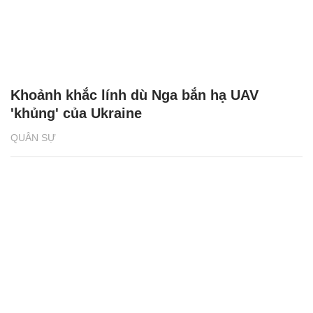
Khoảnh khắc lính dù Nga bắn hạ UAV
'khủng' của Ukraine
QUÂN SỰ