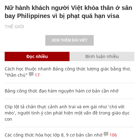
Nữ hành khách người Việt khỏa thân ở sân
bay Philippines vì bị phạt quá hạn visa
THẾ GIỚI
XEM THÊM BÀI VIẾT
Đọc nhiều
Bình luận nhiều
Cách học thuộc nhanh Bảng công thức lượng giác bằng thơ,
"thần chú"
17
Bảng công thức đạo hàm nguyên hàm cơ bản cần nhớ
Clip lột tả chân thực cảnh anh trai và em gái như 'chó với
mèo', người tinh ý còn phát hiện một vấn đề trong giáo dục
con
Các công thức hóa học lớp 8, 9 cơ bản cần nhớ
106