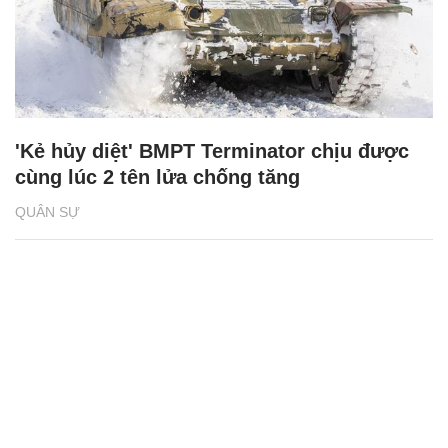
'Kẻ hủy diệt' BMPT Terminator chịu được
cùng lúc 2 tên lửa chống tăng
QUÂN SỰ