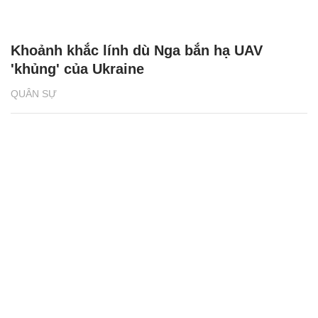
Khoảnh khắc lính dù Nga bắn hạ UAV
'khủng' của Ukraine
QUÂN SỰ