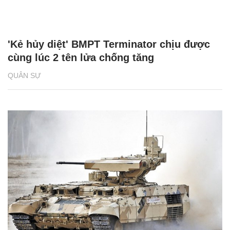
'Kẻ hủy diệt' BMPT Terminator chịu được
cùng lúc 2 tên lửa chống tăng
QUÂN SỰ