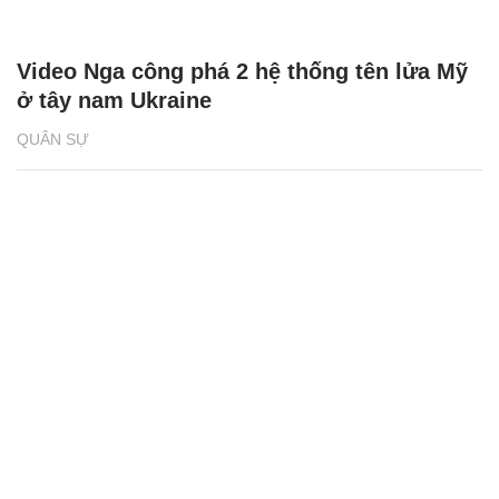
Video Nga công phá 2 hệ thống tên lửa Mỹ
ở tây nam Ukraine
QUÂN SỰ