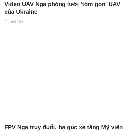
Video UAV Nga phóng lưới 'tóm gọn' UAV
của Ukraine
QUÂN SỰ
FPV Nga truy đuổi, hạ gục xe tăng Mỹ viện