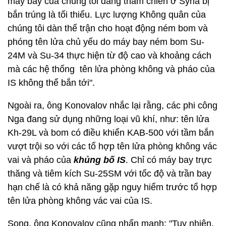
máy bay của chúng tôi đang tham chiến ở Syria bị
bắn trúng là tối thiểu. Lực lượng Không quân của
chúng tôi dàn thế trận cho hoạt động ném bom và
phóng tên lửa chủ yếu do máy bay ném bom Su-
24M và Su-34 thực hiện từ độ cao và khoảng cách
mà các hệ thống tên lửa phòng không và pháo của
IS không thể bắn tới".
Ngoài ra, ông Konovalov nhắc lại rằng, các phi công
Nga đang sử dụng những loại vũ khí, như: tên lửa
Kh-29L và bom có điều khiển KAB-500 với tầm bắn
vượt trội so với các tổ hợp tên lửa phòng không vác
vai và pháo của
khủng bố IS
. Chỉ có máy bay trực
thăng và tiêm kích Su-25SM với tốc độ và trần bay
hạn chế là có khả năng gặp nguy hiểm trước tổ hợp
tên lửa phòng không vác vai của IS.
Song, ông Konovalov cũng nhấn mạnh: "Tuy nhiên,