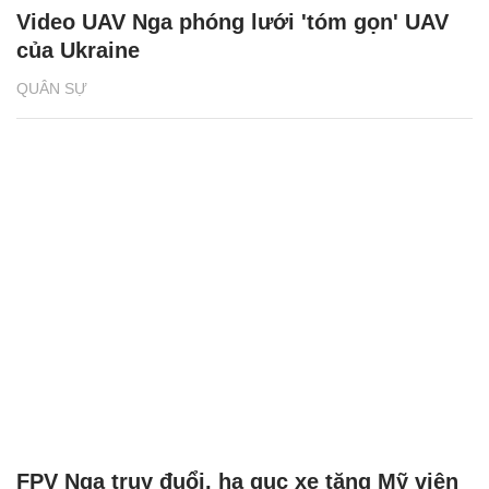
Video UAV Nga phóng lưới 'tóm gọn' UAV
của Ukraine
QUÂN SỰ
FPV Nga truy đuổi, hạ gục xe tăng Mỹ viện