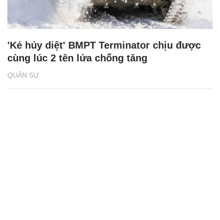
'Kẻ hủy diệt' BMPT Terminator chịu được
cùng lúc 2 tên lửa chống tăng
QUÂN SỰ