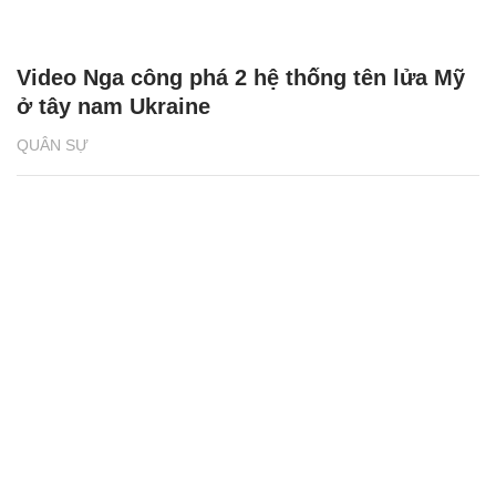
Video Nga công phá 2 hệ thống tên lửa Mỹ
ở tây nam Ukraine
QUÂN SỰ