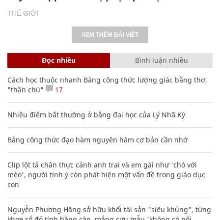
THẾ GIỚI
XEM THÊM BÀI VIẾT
Đọc nhiều
Bình luận nhiều
Cách học thuộc nhanh Bảng công thức lượng giác bằng thơ,
"thần chú"
17
Nhiều điểm bất thường ở bằng đại học của Lý Nhã Kỳ
Bảng công thức đạo hàm nguyên hàm cơ bản cần nhớ
Clip lột tả chân thực cảnh anh trai và em gái như 'chó với
mèo', người tinh ý còn phát hiện một vấn đề trong giáo dục
con
Nguyễn Phương Hằng sở hữu khối tài sản "siêu khủng", từng
khoe sổ đỏ tính bằng cân, mắng cựu mẫu 'không có nổi