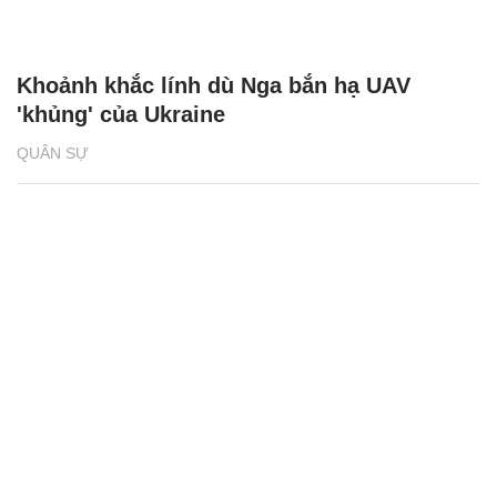
Khoảnh khắc lính dù Nga bắn hạ UAV
'khủng' của Ukraine
QUÂN SỰ