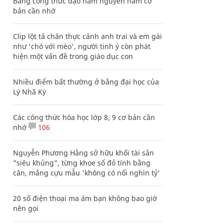
Bảng công thức đạo hàm nguyên hàm cơ
bản cần nhớ
Clip lột tả chân thực cảnh anh trai và em gái
như 'chó với mèo', người tinh ý còn phát
hiện một vấn đề trong giáo dục con
Nhiều điểm bất thường ở bằng đại học của
Lý Nhã Kỳ
Các công thức hóa học lớp 8, 9 cơ bản cần
nhớ
106
Nguyễn Phương Hằng sở hữu khối tài sản
"siêu khủng", từng khoe sổ đỏ tính bằng
cân, mắng cựu mẫu 'không có nổi nghìn tỷ'
20 số điện thoại ma ám bạn không bao giờ
nên gọi