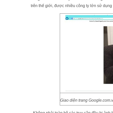
trên thế giới, được nhiều công ty lớn sử dụ
Giao diện trang Google.com.vn
- Không phải toàn bộ các truy cập đều bị ảnh 