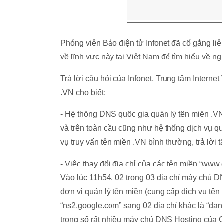
Phóng viên Báo điện tử Infonet đã cố gắng li
về lĩnh vực này tại Việt Nam để tìm hiểu về 
Trả lời câu hỏi của Infonet, Trung tâm Interne
.VN cho biết:
- Hệ thống DNS quốc gia quản lý tên miền .V
và trên toàn cầu cũng như hệ thống dịch vụ q
vụ truy vấn tên miền .VN bình thường, trả lời 
- Việc thay đổi địa chỉ của các tên miền “www
Vào lúc 11h54, 02 trong 03 địa chỉ máy chủ 
đơn vị quản lý tên miền (cung cấp dịch vụ tên
“ns2.google.com” sang 02 địa chỉ khác là “dan
trong số rất nhiều máy chủ DNS Hosting của 