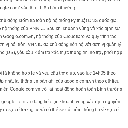
oogle.com” vẫn thực hiện bình thường.
chủ động kiểm tra toàn bộ hệ thống kỹ thuật DNS quốc gia,
o hệ thống của VNNIC. Sau khi khoanh vùng và xác định sự
n Google.com.vn, hệ thống của Cloudflare và quy trình tác
n vị nói trên, VNNIC đã chủ động liên hệ với đơn vị quản lý
c (US), yêu cầu kiểm tra xác thực thông tin, hỗ trợ, phối hợp
i là không hợp lệ và yêu cầu trợ giúp, vào lúc 14h05 theo
 nhật lại thông tin bản ghi của google.com.vn theo dữ liệu
 miền Google.com.vn trở lại hoạt động hoàn toàn bình thường.
ền google.com.vn đang tiếp tục khoanh vùng xác định nguyên
y ra sự cố tương tự và có thể sẽ có thêm thông tin về sự cố