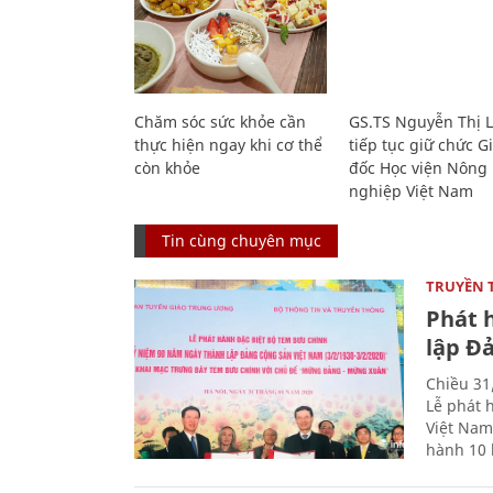
Chăm sóc sức khỏe cần
GS.TS Nguyễn Thị 
thực hiện ngay khi cơ thể
tiếp tục giữ chức 
còn khỏe
đốc Học viện Nông
nghiệp Việt Nam
Tin cùng chuyên mục
TRUYỀN 
Phát 
lập Đ
Chiều 31
Lễ phát 
Việt Nam
hành 10 