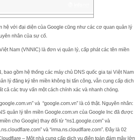
ên hệ với đại diện của Google cũng như các cơ quan quản lý
nguyên nhân của sự cố.
t Việt Nam (VNNIC) là đơn vị quản lý, cấp phát các tên miền
N, bao gồm hệ thống các máy chủ DNS quốc gia tại Việt Nam
uản lý đăng ký tên miền không bị tấn công, vẫn cung cấp dịch
tất cả các truy vấn một cách chính xác và nhanh chóng.
.google.com.vn” và “google.com.vn” là có thật. Nguyên nhân:
DNS quản lý tên miền Google.com.vn của Google Inc đã được
 miền cho Google) thay đổi từ “ns1.google.com” và
.ns.cloudflare.com” và “irma.ns.cloudflare.com”. Đây là 02
Cloudflare – Một nhà cung cấp dịch vụ điện toán đám mây lớn