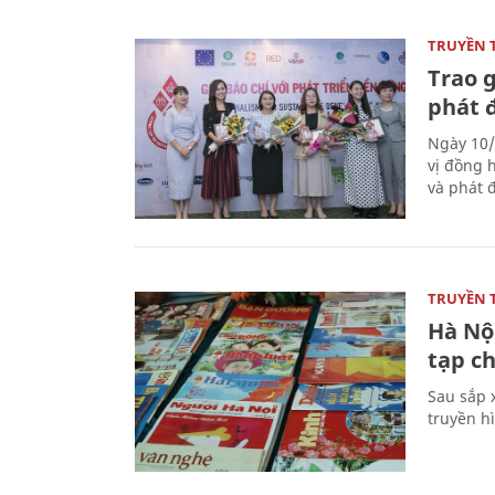
TRUYỀN 
Trao g
phát 
Ngày 10/
vị đồng h
và phát 
TRUYỀN 
Hà Nội
tạp ch
Sau sắp x
truyền hì