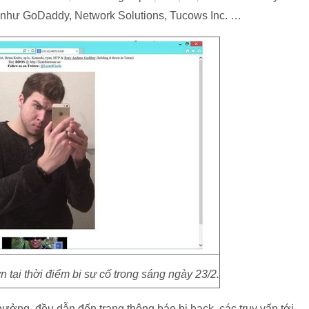
ng như GoDaddy, Network Solutions, Tucows Inc. …
 tại thời điểm bị sự cố trong sáng ngày 23/2.
hưởng, đều dẫn đến trang thông báo bị hack, các truy vấn tới