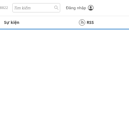
18822
Đăng nhập
Sự kiện
RSS