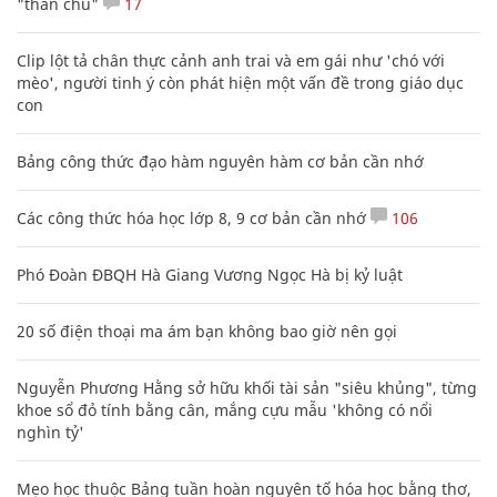
"thần chú"
17
Clip lột tả chân thực cảnh anh trai và em gái như 'chó với
mèo', người tinh ý còn phát hiện một vấn đề trong giáo dục
con
Bảng công thức đạo hàm nguyên hàm cơ bản cần nhớ
Các công thức hóa học lớp 8, 9 cơ bản cần nhớ
106
Phó Đoàn ĐBQH Hà Giang Vương Ngọc Hà bị kỷ luật
20 số điện thoại ma ám bạn không bao giờ nên gọi
Nguyễn Phương Hằng sở hữu khối tài sản "siêu khủng", từng
khoe sổ đỏ tính bằng cân, mắng cựu mẫu 'không có nổi
nghìn tỷ'
Mẹo học thuộc Bảng tuần hoàn nguyên tố hóa học bằng thơ,