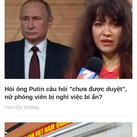
Hỏi ông Putin câu hỏi "chưa được duyệt",
nữ phóng viên bị nghỉ việc bí ẩn?
TRUYỀN THÔNG