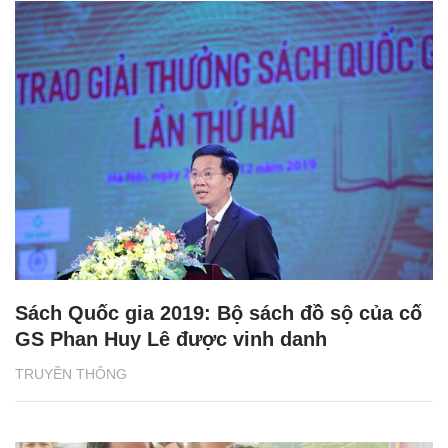
Sách Quốc gia 2019: Bộ sách đồ sộ của cố
GS Phan Huy Lê được vinh danh
TRUYỀN THÔNG