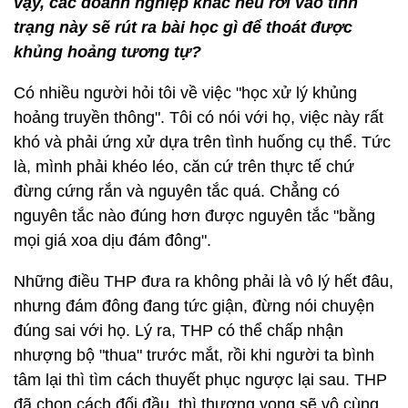
vậy, các doanh nghiệp khác nếu rơi vào tình
trạng này sẽ rút ra bài học gì để thoát được
khủng hoảng tương tự?
Có nhiều người hỏi tôi về việc "học xử lý khủng
hoảng truyền thông". Tôi có nói với họ, việc này rất
khó và phải ứng xử dựa trên tình huống cụ thể. Tức
là, mình phải khéo léo, căn cứ trên thực tế chứ
đừng cứng rắn và nguyên tắc quá. Chẳng có
nguyên tắc nào đúng hơn được nguyên tắc "bằng
mọi giá xoa dịu đám đông".
Những điều THP đưa ra không phải là vô lý hết đâu,
nhưng đám đông đang tức giận, đừng nói chuyện
đúng sai với họ. Lý ra, THP có thể chấp nhận
nhượng bộ "thua" trước mắt, rồi khi người ta bình
tâm lại thì tìm cách thuyết phục ngược lại sau. THP
đã chọn cách đối đầu, thì thương vong sẽ vô cùng