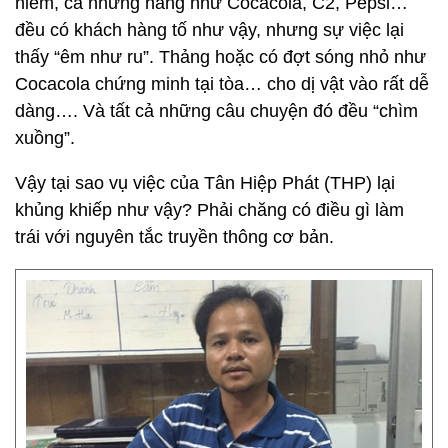
hiếm, cả những hãng như Cocacola, C2, Pepsi…
đều có khách hàng tố như vậy, nhưng sự việc lại
thấy “êm như ru”. Thảng hoặc có đợt sóng nhỏ như
Cocacola chứng minh tại tòa… cho dị vật vào rất dễ
dàng…. Và tất cả những câu chuyện đó đều “chìm
xuồng”.
Vậy tại sao vụ việc của Tân Hiệp Phát (THP) lại
khủng khiếp như vậy? Phải chăng có điều gì làm
trái với nguyên tắc truyền thông cơ bản.