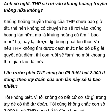
Anh có nghĩ, THP sẽ rơi vào khủng hoảng truyền
thông nữa không?
Khủng hoảng truyền thông của THP chưa bao giờ
tắt, thế nên không có chuyện họ sẽ rơi vào khủng
hoảng lần nữa, mà là khủng hoảng cũ âm ỉ "bào
mòn" họ, nay lại được dịp bùng phát lên thôi. Và
nếu THP không tìm được cách thức nào đó để giải
quyết dứt điểm, thì con ruồi sẽ "ám" họ một khoảng
thời gian lâu dài nữa.
Lần trước phía THP công bố đã thiệt hại 2.000 tỉ
đồng, theo dự đoán của anh lần này sẽ là bao
nhiêu?
Tôi không biết, vì tôi không có bất cứ cơ sở gì trong
tay để có thể dự đoán. Tôi cũng không chắc con số
2.000 tỉ mà THP công bố là đúng hay sai.