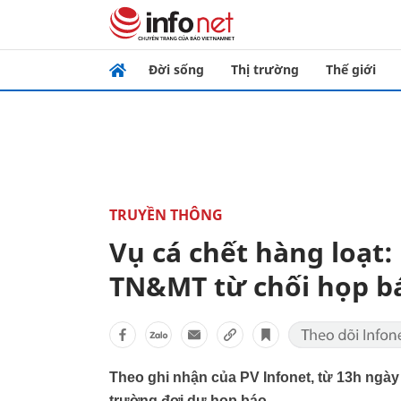
Đời sống
Thị trường
Thế giới
TRUYỀN THÔNG
Vụ cá chết hàng loạt:
TN&MT từ chối họp b
Theo ghi nhận của PV Infonet, từ 13h ngày
trường đợi dự họp báo.