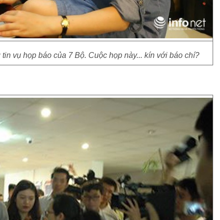
 tin vụ họp báo của 7 Bộ. Cuộc họp này... kín với báo chí?