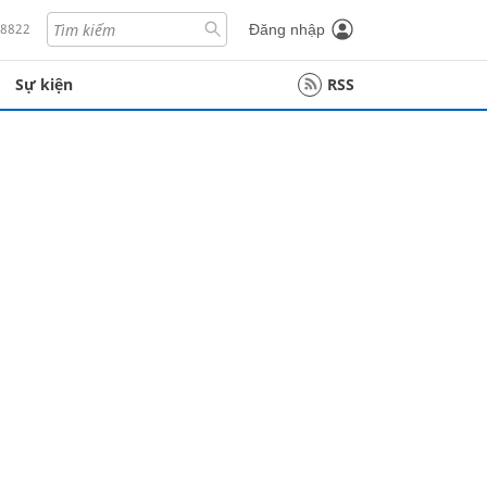
18822
Đăng nhập
Sự kiện
RSS