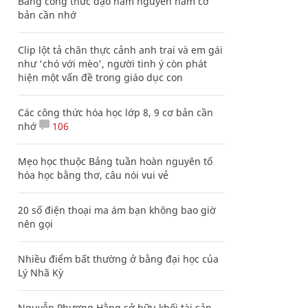
Bảng công thức đạo hàm nguyên hàm cơ
bản cần nhớ
Clip lột tả chân thực cảnh anh trai và em gái
như 'chó với mèo', người tinh ý còn phát
hiện một vấn đề trong giáo dục con
Các công thức hóa học lớp 8, 9 cơ bản cần
nhớ
106
Mẹo học thuộc Bảng tuần hoàn nguyên tố
hóa học bằng thơ, câu nói vui vẻ
20 số điện thoại ma ám bạn không bao giờ
nên gọi
Nhiều điểm bất thường ở bằng đại học của
Lý Nhã Kỳ
Nguyễn Phương Hằng sở hữu khối tài sản