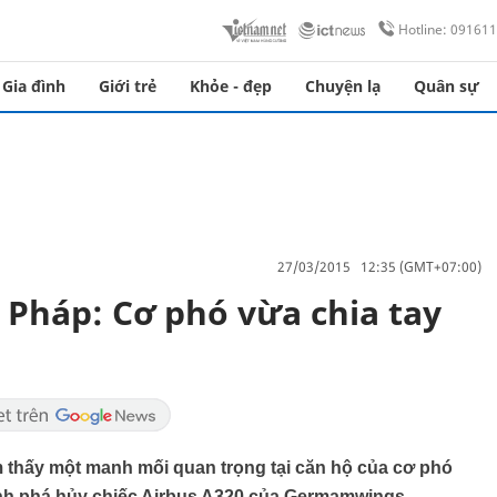
Hotline: 09161
Gia đình
Giới trẻ
Khỏe - đẹp
Chuyện lạ
Quân sự
27/03/2015 12:35 (GMT+07:00)
i Pháp: Cơ phó vừa chia tay
m thấy một manh mối quan trọng tại căn hộ của cơ phó
tình phá hủy chiếc Airbus A320 của Germamwings.