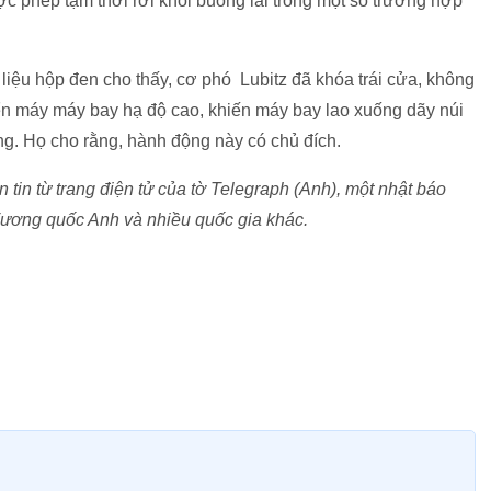
hép tạm thời rời khỏi buồng lái trong một số trường hợp
iệu hộp đen cho thấy, cơ phó Lubitz đã khóa trái cửa, không
ển máy máy bay hạ độ cao, khiến máy bay lao xuống dãy núi
ng. Họ cho rằng, hành động này có chủ đích.
tin từ trang điện tử của tờ Telegraph (Anh), một nhật báo
Vương quốc Anh và nhiều quốc gia khác.