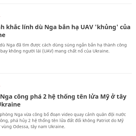
Ự
h khắc lính dù Nga bắn hạ UAV 'khủng' của
ne
 dù Nga đã tìm được cách dùng súng ngắn bắn hạ thành công
bay không người lái (UAV) mang chất nổ của Ukraine.
Ự
 Nga công phá 2 hệ thống tên lửa Mỹ ở tây
kraine
phòng Nga vừa công bố đoạn video quay cảnh quân đội nước
công, phá hủy 2 hệ thống tên lửa đất đối không Patriot do Mỹ
ở vùng Odessa, tây nam Ukraine.