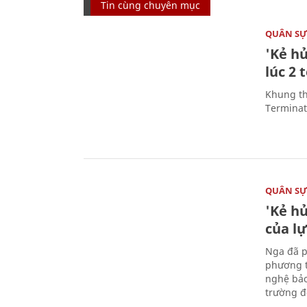
Tin cùng chuyên mục
QUÂN S
'Kẻ h
lúc 2 
Khung th
Terminato
QUÂN S
'Kẻ h
của l
Nga đã p
phương t
nghệ bảo
trường đô