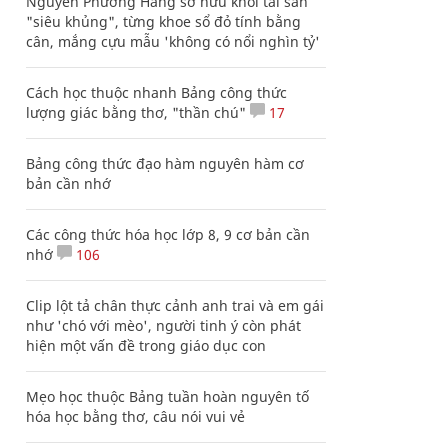
Nguyễn Phương Hằng sở hữu khối tài sản
"siêu khủng", từng khoe sổ đỏ tính bằng
cân, mắng cựu mẫu 'không có nổi nghìn tỷ'
Cách học thuộc nhanh Bảng công thức
lượng giác bằng thơ, "thần chú"
17
Bảng công thức đạo hàm nguyên hàm cơ
bản cần nhớ
Các công thức hóa học lớp 8, 9 cơ bản cần
nhớ
106
Clip lột tả chân thực cảnh anh trai và em gái
như 'chó với mèo', người tinh ý còn phát
hiện một vấn đề trong giáo dục con
Mẹo học thuộc Bảng tuần hoàn nguyên tố
hóa học bằng thơ, câu nói vui vẻ