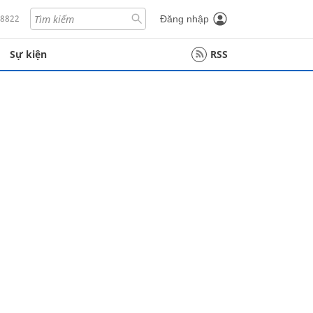
18822
Đăng nhập
Sự kiện
RSS