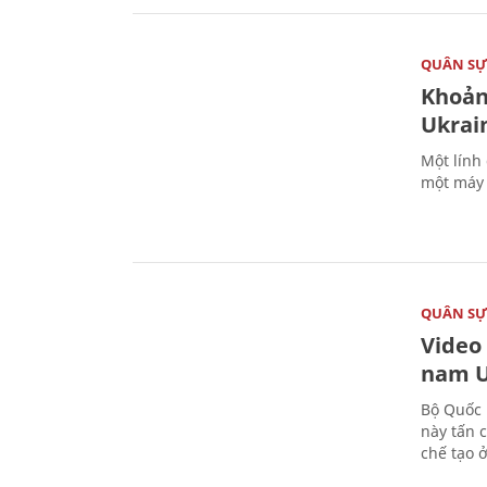
QUÂN S
Khoản
Ukrai
Một lính
một máy 
QUÂN S
Video
nam U
Bộ Quốc 
này tấn 
chế tạo 