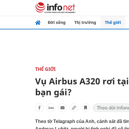
Đời sống
Thị trường
Thế giới
THẾ GIỚI
Vụ Airbus A320 rơi tạ
bạn gái?
Theo tờ Telagraph của Anh, cảnh sát đã tì
Andreas Lubitz, người bị tình nghi đã cố 