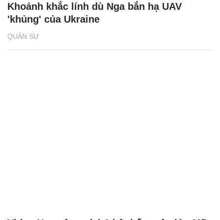
Khoảnh khắc lính dù Nga bắn hạ UAV
'khủng' của Ukraine
QUÂN SỰ