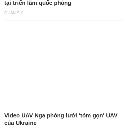
tại triển lãm quốc phòng
QUÂN SỰ
Video UAV Nga phóng lưới 'tóm gọn' UAV
của Ukraine