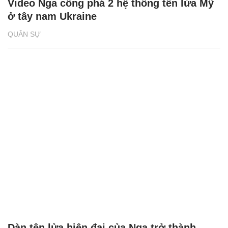
Video Nga công phá 2 hệ thống tên lửa Mỹ
ở tây nam Ukraine
QUÂN SỰ
Dàn tên lửa hiện đại của Nga trở thành