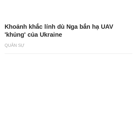
Khoảnh khắc lính dù Nga bắn hạ UAV
'khủng' của Ukraine
QUÂN SỰ