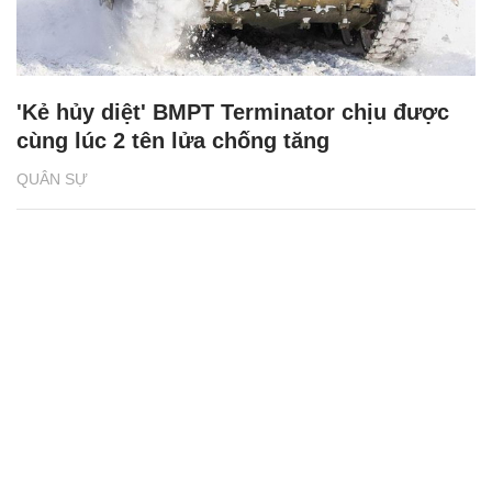
'Kẻ hủy diệt' BMPT Terminator chịu được
cùng lúc 2 tên lửa chống tăng
QUÂN SỰ