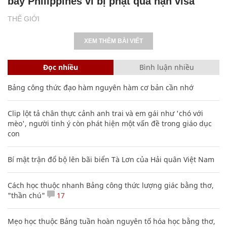
bay Philippines vì bị phạt quá hạn visa
THẾ GIỚI
XEM THÊM BÀI VIẾT
Đọc nhiều
Bình luận nhiều
Bảng công thức đạo hàm nguyên hàm cơ bản cần nhớ
Clip lột tả chân thực cảnh anh trai và em gái như 'chó với
mèo', người tinh ý còn phát hiện một vấn đề trong giáo dục
con
Bí mật trận đổ bộ lên bãi biển Tà Lơn của Hải quân Việt Nam
Cách học thuộc nhanh Bảng công thức lượng giác bằng thơ,
"thần chú"
17
Mẹo học thuộc Bảng tuần hoàn nguyên tố hóa học bằng thơ,