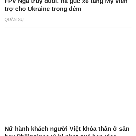
FPV Nga truy đuổi, hạ gục xe tăng Mỹ viện
trợ cho Ukraine trong đêm
QUÂN SỰ
Nữ hành khách người Việt khỏa thân ở sân