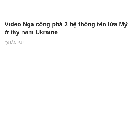
Video Nga công phá 2 hệ thống tên lửa Mỹ
ở tây nam Ukraine
QUÂN SỰ