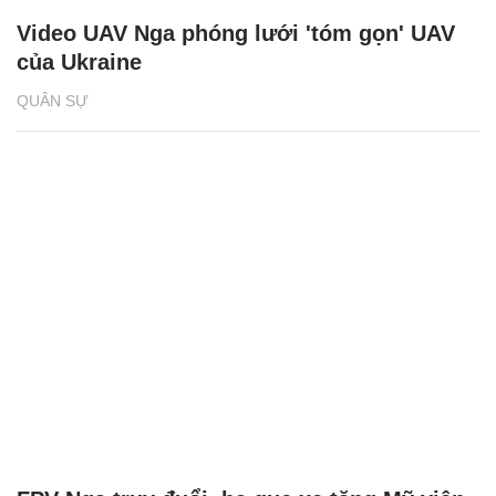
Video UAV Nga phóng lưới 'tóm gọn' UAV
của Ukraine
QUÂN SỰ