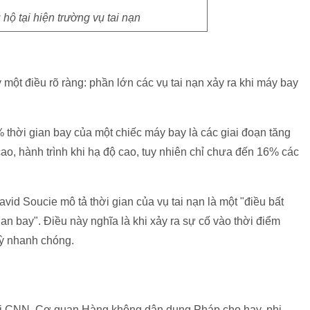
hộ tại hiện trường vụ tai nạn
 một điều rõ ràng: phần lớn các vụ tai nạn xảy ra khi máy bay
hời gian bay của một chiếc máy bay là các giai đoạn tăng
 cao, hành trình khi hạ độ cao, tuy nhiên chỉ chưa đến 16% các
d Soucie mô tả thời gian của vụ tai nạn là một "điều bất
ian bay". Điều này nghĩa là khi xảy ra sự cố vào thời điểm
kỳ nhanh chóng.
với CNN, Cơ quan Hàng không dân dụng Pháp cho hay, phi