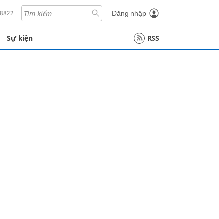
18822
Đăng nhập
Sự kiện
RSS