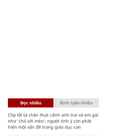
Đọc nhiều
Bình luận nhiều
Clip lột tả chân thực cảnh anh trai và em gái
như 'chó với mèo', người tinh ý còn phát
hiện một vấn đề trong giáo dục con