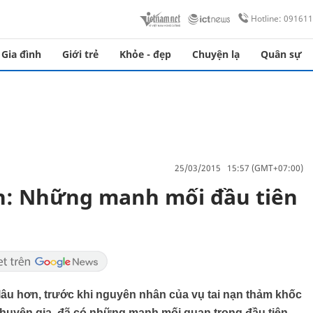
Hotline: 09161
Gia đình
Giới trẻ
Khỏe - đẹp
Chuyện lạ
Quân sự
25/03/2015 15:57 (GMT+07:00)
ạn: Những manh mối đầu tiên
 lâu hơn, trước khi nguyên nhân của vụ tai nạn thảm khốc
 chuyên gia, đã có những manh mối quan trọng đầu tiên.