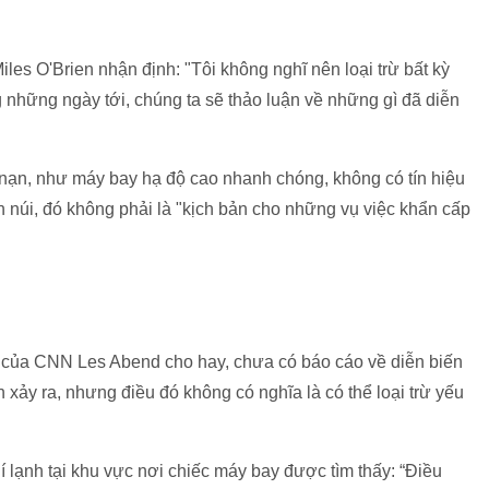
es O'Brien nhận định: "Tôi không nghĩ nên loại trừ bất kỳ
g những ngày tới, chúng ta sẽ thảo luận về những gì đã diễn
ai nạn, như máy bay hạ độ cao nhanh chóng, không có tín hiệu
n núi, đó không phải là "kịch bản cho những vụ việc khẩn cấp
 của CNN Les Abend cho hay, chưa có báo cáo về diễn biến
ạn xảy ra, nhưng điều đó không có nghĩa là có thể loại trừ yếu
 lạnh tại khu vực nơi chiếc máy bay được tìm thấy: “Điều