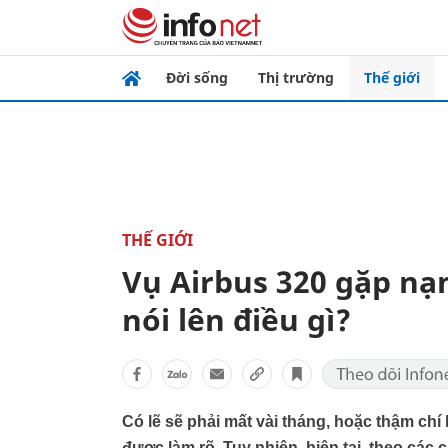
Đời sống
Thị trường
Thế giới
THẾ GIỚI
Vụ Airbus 320 gặp n
nói lên điều gì?
Có lẽ sẽ phải mất vài tháng, hoặc thậm chí
được làm rõ. Tuy nhiên, hiện tại, theo các