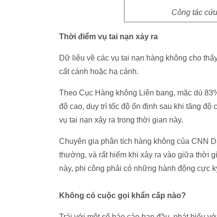
Công tác cứu 
Thời điểm vụ tai nạn xảy ra
Dữ liệu về các vụ tai nạn hàng không cho thấy
cất cánh hoặc hạ cánh.
Theo Cục Hàng không Liên bang, mặc dù 83% t
độ cao, duy trì tốc độ ổn định sau khi tăng độ
vụ tai nạn xảy ra trong thời gian này.
Chuyên gia phân tích hàng không của CNN Davi
thường, và rất hiếm khi xảy ra vào giữa thời g
này, phi công phải có những hành động cực 
Không có cuộc gọi khẩn cấp nào?
Trái với một số báo cáo ban đầu, phát biểu 