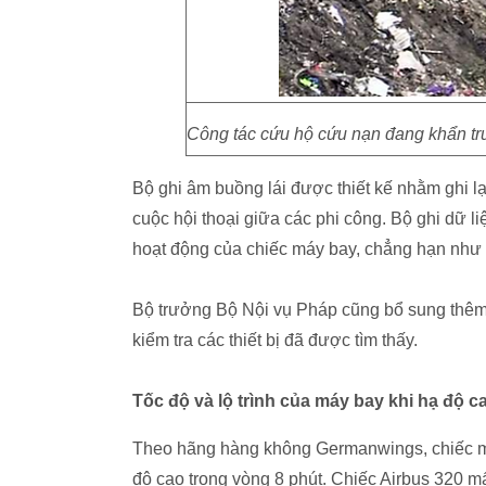
Công tác cứu hộ cứu nạn đang khẩn trư
Bộ ghi âm buồng lái được thiết kế nhằm ghi l
cuộc hội thoại giữa các phi công. Bộ ghi dữ l
hoạt động của chiếc máy bay, chẳng hạn như t
Bộ trưởng Bộ Nội vụ Pháp cũng bổ sung thêm
kiểm tra các thiết bị đã được tìm thấy.
Tốc độ và lộ trình của máy bay khi hạ độ c
Theo hãng hàng không Germanwings, chiếc má
độ cao trong vòng 8 phút. Chiếc Airbus 320 mấ