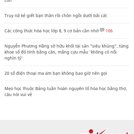
con
Truy nã kẻ giết bạn thân rồi chôn ngồi dưới bãi cát
Các công thức hóa học lớp 8, 9 cơ bản cần nhớ
106
Nguyễn Phương Hằng sở hữu khối tài sản "siêu khủng", từng
khoe sổ đỏ tính bằng cân, mắng cựu mẫu 'không có nổi
nghìn tỷ'
20 số điện thoại ma ám bạn không bao giờ nên gọi
Mẹo học thuộc Bảng tuần hoàn nguyên tố hóa học bằng thơ,
câu nói vui vẻ