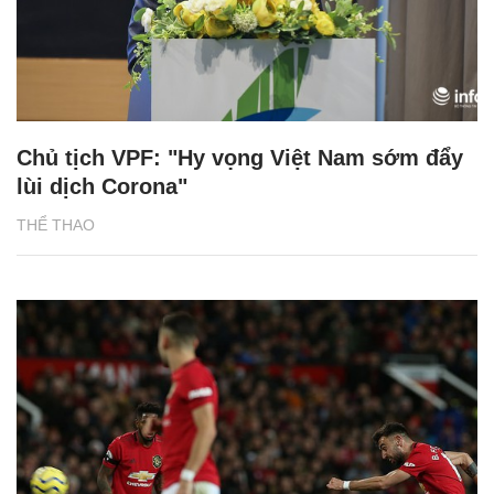
Chủ tịch VPF: "Hy vọng Việt Nam sớm đẩy
lùi dịch Corona"
THỂ THAO