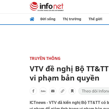
Đời sống
Thị trường
Thế giới
TRUYỀN THÔNG
VTV đề nghị Bộ TT&TT
vi phạm bản quyền
ICTnews - VTV đã kiến nghị Bộ TT&TT có b
vi phạm để giảm tình trạng vi phạm bản q