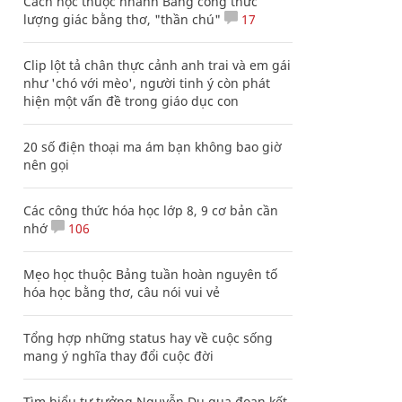
Cách học thuộc nhanh Bảng công thức
lượng giác bằng thơ, "thần chú"
17
Clip lột tả chân thực cảnh anh trai và em gái
như 'chó với mèo', người tinh ý còn phát
hiện một vấn đề trong giáo dục con
20 số điện thoại ma ám bạn không bao giờ
nên gọi
Các công thức hóa học lớp 8, 9 cơ bản cần
nhớ
106
Mẹo học thuộc Bảng tuần hoàn nguyên tố
hóa học bằng thơ, câu nói vui vẻ
Tổng hợp những status hay về cuộc sống
mang ý nghĩa thay đổi cuộc đời
Tìm hiểu tư tưởng Nguyễn Du qua đoạn kết