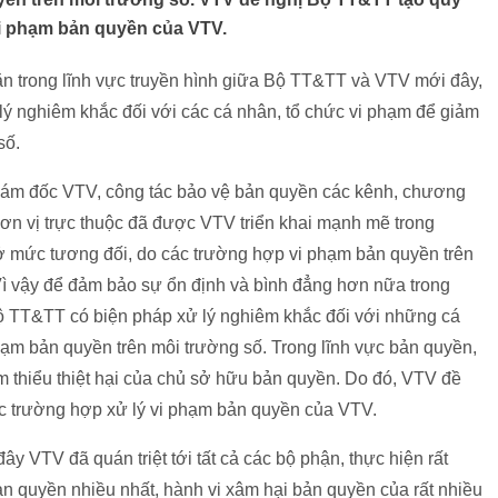
vi phạm bản quyền của VTV.
ăn trong lĩnh vực truyền hình giữa Bộ TT&TT và VTV mới đây,
ý nghiêm khắc đối với các cá nhân, tổ chức vi phạm để giảm
số.
m đốc VTV, công tác bảo vệ bản quyền các kênh, chương
đơn vị trực thuộc đã được VTV triển khai mạnh mẽ trong
ở mức tương đối, do các trường hợp vi phạm bản quyền trên
 Vì vậy để đảm bảo sự ổn định và bình đẳng hơn nữa trong
Bộ TT&TT có biện pháp xử lý nghiêm khắc đối với những cá
phạm bản quyền trên môi trường số. Trong lĩnh vực bản quyền,
m thiểu thiệt hại của chủ sở hữu bản quyền. Do đó, VTV đề
ác trường hợp xử lý vi phạm bản quyền của VTV.
y VTV đã quán triệt tới tất cả các bộ phận, thực hiện rất
n quyền nhiều nhất, hành vi xâm hại bản quyền của rất nhiều