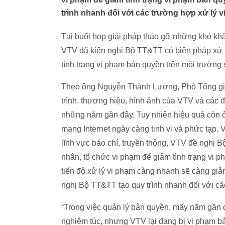
trình nhanh đối với các trường hợp xử lý 
Tại buổi họp giải pháp tháo gỡ những khó kh
VTV đã kiến nghị Bộ TT&TT có biện pháp xử l
tình trạng vi phạm bản quyền trên môi trường 
Theo ông Nguyễn Thành Lương, Phó Tổng giá
trình, thương hiệu, hình ảnh của VTV và các 
những năm gần đây. Tuy nhiên hiệu quả còn 
mạng Internet ngày càng tinh vi và phức tạp.
lĩnh vực báo chí, truyền thông, VTV đề nghị 
nhân, tổ chức vi phạm để giảm tình trạng vi 
tiến độ xử lý vi phạm càng nhanh sẽ càng giả
nghị Bộ TT&TT tạo quy trình nhanh đối với c
“Trong việc quản lý bản quyền, mấy năm gần đâ
nghiêm túc, nhưng VTV lại đang bị vi phạm bả