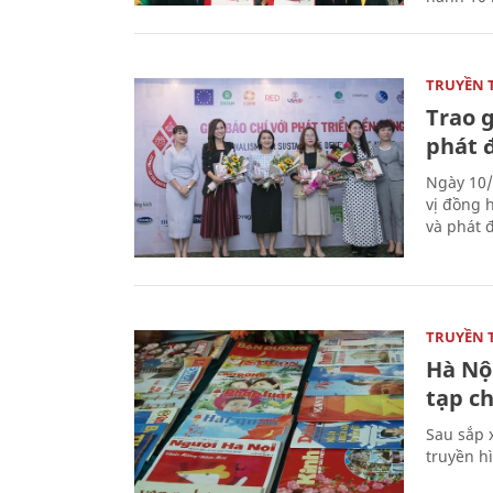
TRUYỀN 
Trao g
phát 
Ngày 10/
vị đồng h
và phát 
TRUYỀN 
Hà Nội
tạp ch
Sau sắp x
truyền hì