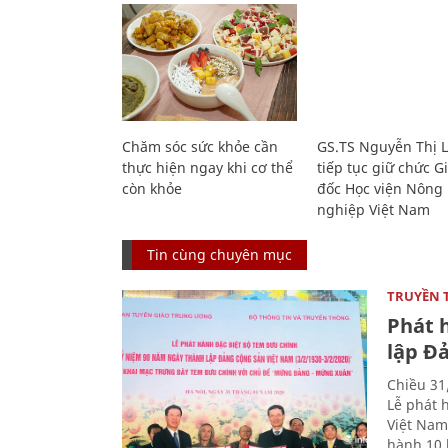
Chăm sóc sức khỏe cần
GS.TS Nguyễn Thị 
thực hiện ngay khi cơ thể
tiếp tục giữ chức 
còn khỏe
đốc Học viện Nông
nghiệp Việt Nam
Tin cùng chuyên mục
TRUYỀN 
Phát 
lập Đ
Chiều 31
Lễ phát 
Việt Nam
hành 10 