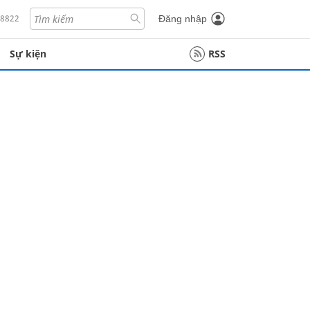
18822
Đăng nhập
Sự kiện
RSS