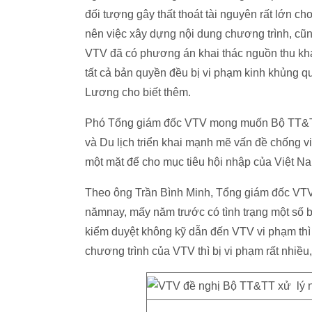
đối tượng gây thất thoát tài nguyên rất lớn c
nên việc xây dựng nội dung chương trình, cũ
VTV đã có phương án khai thác nguồn thu khá
tất cả bản quyền đều bị vi phạm kinh khủng q
Lương cho biết thêm.
Phó Tổng giám đốc VTV mong muốn Bộ TT&TT 
và Du lịch triển khai mạnh mẽ vấn đề chống
một mặt để cho mục tiêu hội nhập của Việt Na
Theo ông Trần Bình Minh, Tổng giám đốc VTV,
nămnay, mấy năm trước có tình trạng một số b
kiểm duyệt không kỹ dẫn đến VTV vi phạm thì 
chương trình của VTV thì bị vi phạm rất nhiều,