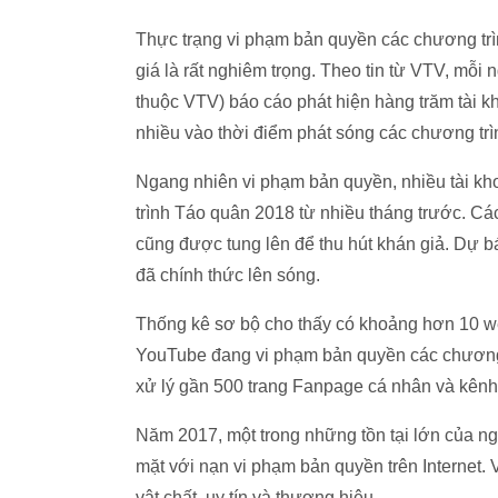
Thực trạng vi phạm bản quyền các chương trì
giá là rất nghiêm trọng. Theo tin từ VTV, mỗi
thuộc VTV) báo cáo phát hiện hàng trăm tài k
nhiều vào thời điểm phát sóng các chương trì
Ngang nhiên vi phạm bản quyền, nhiều tài kh
trình Táo quân 2018 từ nhiều tháng trước. C
cũng được tung lên để thu hút khán giả. Dự b
đã chính thức lên sóng.
Thống kê sơ bộ cho thấy có khoảng hơn 10 w
YouTube đang vi phạm bản quyền các chương 
xử lý gần 500 trang Fanpage cá nhân và kên
Năm 2017, một trong những tồn tại lớn của ngà
mặt với nạn vi phạm bản quyền trên Internet. V
vật chất, uy tín và thương hiệu.