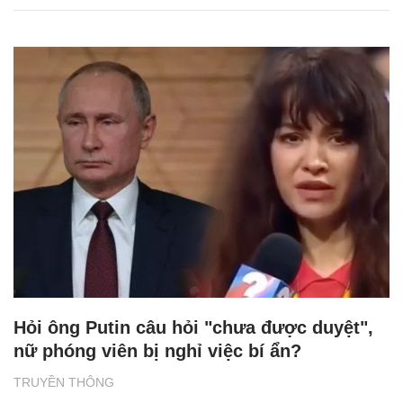
Hỏi ông Putin câu hỏi "chưa được duyệt",
nữ phóng viên bị nghỉ việc bí ẩn?
TRUYỀN THÔNG