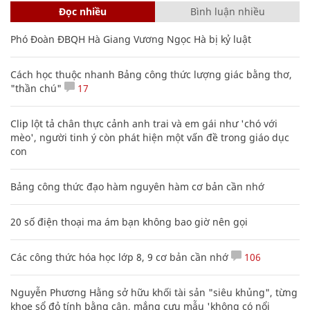
Đọc nhiều
Bình luận nhiều
Phó Đoàn ĐBQH Hà Giang Vương Ngọc Hà bị kỷ luật
Cách học thuộc nhanh Bảng công thức lượng giác bằng thơ,
"thần chú"
17
Clip lột tả chân thực cảnh anh trai và em gái như 'chó với
mèo', người tinh ý còn phát hiện một vấn đề trong giáo dục
con
Bảng công thức đạo hàm nguyên hàm cơ bản cần nhớ
20 số điện thoại ma ám bạn không bao giờ nên gọi
Các công thức hóa học lớp 8, 9 cơ bản cần nhớ
106
Nguyễn Phương Hằng sở hữu khối tài sản "siêu khủng", từng
khoe sổ đỏ tính bằng cân, mắng cựu mẫu 'không có nổi