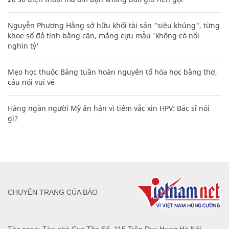
Nguyễn Phương Hằng sở hữu khối tài sản "siêu khủng", từng
khoe sổ đỏ tính bằng cân, mắng cựu mẫu 'không có nổi
nghìn tỷ'
Mẹo học thuộc Bảng tuần hoàn nguyên tố hóa học bằng thơ,
câu nói vui vẻ
Hàng ngàn người Mỹ ân hận vì tiêm vắc xin HPV: Bác sĩ nói
gì?
CHUYÊN TRANG CỦA BÁO
Tòa soạn: Tòa nhà Cục Tần Số, 115 Trần Duy Hưng Hà Nội