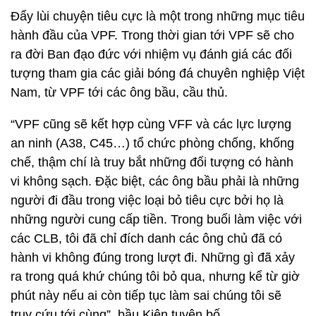
Đẩy lùi chuyện tiêu cực là một trong những mục tiêu
hành đầu của VPF. Trong thời gian tới VPF sẽ cho
ra đời Ban đạo đức với nhiệm vụ đánh giá các đối
tượng tham gia các giải bóng đá chuyên nghiệp Việt
Nam, từ VPF tới các ông bầu, cầu thủ.
“VPF cũng sẽ kết hợp cùng VFF và các lực lượng
an ninh (A38, C45…) tổ chức phòng chống, khống
chế, thậm chí là truy bắt những đối tượng có hành
vi không sạch. Đặc biệt, các ông bầu phải là những
người đi đầu trong việc loại bỏ tiêu cực bởi họ là
những người cung cấp tiền. Trong buổi làm việc với
các CLB, tôi đã chỉ đích danh các ông chủ đã có
hành vi không đúng trong lượt đi. Những gì đã xảy
ra trong quá khứ chúng tôi bỏ qua, nhưng kể từ giờ
phút này nếu ai còn tiếp tục làm sai chúng tôi sẽ
truy cứu tới cùng”, bầu Kiên tuyên bố.