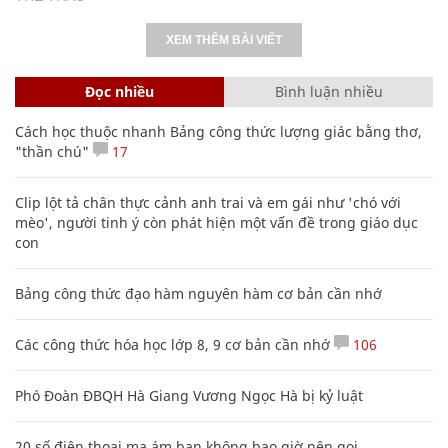
XEM THÊM BÀI VIẾT
Đọc nhiều
Bình luận nhiều
Cách học thuộc nhanh Bảng công thức lượng giác bằng thơ,
"thần chú"
17
Clip lột tả chân thực cảnh anh trai và em gái như 'chó với
mèo', người tinh ý còn phát hiện một vấn đề trong giáo dục
con
Bảng công thức đạo hàm nguyên hàm cơ bản cần nhớ
Các công thức hóa học lớp 8, 9 cơ bản cần nhớ
106
Phó Đoàn ĐBQH Hà Giang Vương Ngọc Hà bị kỷ luật
20 số điện thoại ma ám bạn không bao giờ nên gọi