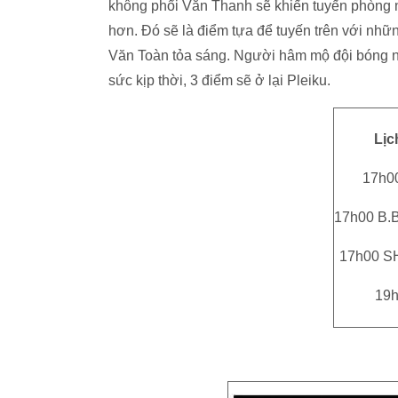
không phổi Văn Thanh sẽ khiến tuyến phòng 
hơn. Đó sẽ là điểm tựa để tuyến trên với nh
Văn Toàn tỏa sáng. Người hâm mộ đội bóng n
sức kịp thời, 3 điểm sẽ ở lại Pleiku.
Lịc
17h0
17h00 B.
17h00 S
19h