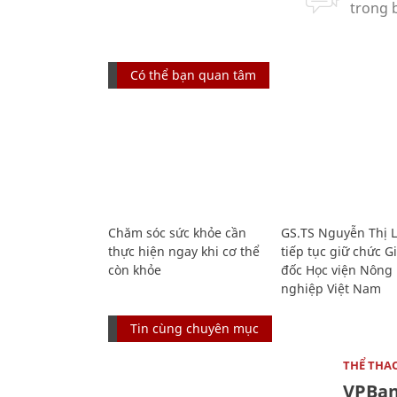
Có thể bạn quan tâm
Chăm sóc sức khỏe cần
GS.TS Nguyễn Thị 
thực hiện ngay khi cơ thể
tiếp tục giữ chức 
còn khỏe
đốc Học viện Nông
nghiệp Việt Nam
Tin cùng chuyên mục
THỂ THA
VPBan