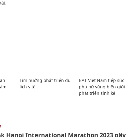
Lan
Tìm hướng phát triển du
BAT Việt Nam tiếp sức
Giám
lịch y tế
phụ nữ vùng biên giới
phát triển sinh kế
O
k Hanoi International Marathon 2023 gây