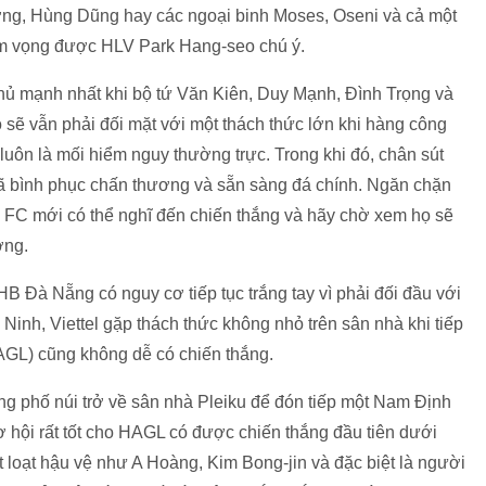
ơng, Hùng Dũng hay các ngoại binh Moses, Oseni và cả một
am vọng được HLV Park Hang-seo chú ý.
hủ mạnh nhất khi bộ tứ Văn Kiên, Duy Mạnh, Đình Trọng và
sẽ vẫn phải đối mặt với một thách thức lớn khi hàng công
uôn là mối hiểm nguy thường trực. Trong khi đó, chân sút
ã bình phục chấn thương và sẵn sàng đá chính. Ngăn chặn
ội FC mới có thể nghĩ đến chiến thắng và hãy chờ xem họ sẽ
ơng.
HB Đà Nẵng có nguy cơ tiếp tục trắng tay vì phải đối đầu với
Ninh, Viettel gặp thách thức không nhỏ trên sân nhà khi tiếp
GL) cũng không dễ có chiến thắng.
ng phố núi trở về sân nhà Pleiku để đón tiếp một Nam Định
ơ hội rất tốt cho HAGL có được chiến thắng đầu tiên dưới
t loạt hậu vệ như A Hoàng, Kim Bong-jin và đặc biệt là người