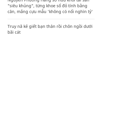
"siêu khủng", từng khoe sổ đỏ tính bằng
cân, mắng cựu mẫu 'không có nổi nghìn tỷ'
Truy nã kẻ giết bạn thân rồi chôn ngồi dưới
bãi cát