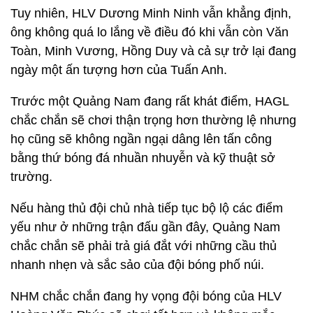
Tuy nhiên, HLV Dương Minh Ninh vẫn khẳng định,
ông không quá lo lắng về điều đó khi vẫn còn Văn
Toàn, Minh Vương, Hồng Duy và cả sự trở lại đang
ngày một ấn tượng hơn của Tuấn Anh.
Trước một Quảng Nam đang rất khát điểm, HAGL
chắc chắn sẽ chơi thận trọng hơn thường lệ nhưng
họ cũng sẽ không ngần ngại dâng lên tấn công
bằng thứ bóng đá nhuần nhuyễn và kỹ thuật sở
trường.
Nếu hàng thủ đội chủ nhà tiếp tục bộ lộ các điểm
yếu như ở những trận đấu gần đây, Quảng Nam
chắc chắn sẽ phải trả giá đắt với những cầu thủ
nhanh nhẹn và sắc sảo của đội bóng phố núi.
NHM chắc chắn đang hy vọng đội bóng của HLV