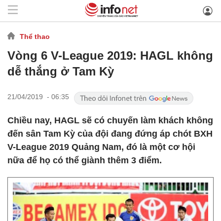
Thể thao
Vòng 6 V-League 2019: HAGL không
dễ thắng ở Tam Kỳ
21/04/2019 - 06:35
Chiều nay, HAGL sẽ có chuyến làm khách không
đến sân Tam Kỳ của đội đang đứng áp chót BXH
V-League 2019 Quảng Nam, đó là một cơ hội
nữa để họ có thể giành thêm 3 điểm.