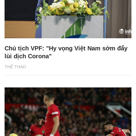
Chủ tịch VPF: "Hy vọng Việt Nam sớm đẩy
lùi dịch Corona"
THỂ THAO