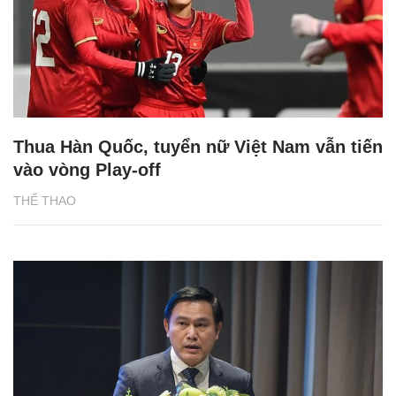
Thua Hàn Quốc, tuyển nữ Việt Nam vẫn tiến
vào vòng Play-off
THỂ THAO