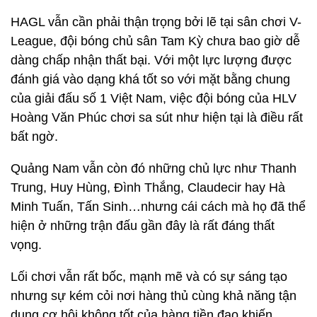
HAGL vẫn cần phải thận trọng bởi lẽ tại sân chơi V-
League, đội bóng chủ sân Tam Kỳ chưa bao giờ dễ
dàng chấp nhận thất bại. Với một lực lượng được
đánh giá vào dạng khá tốt so với mặt bằng chung
của giải đấu số 1 Việt Nam, việc đội bóng của HLV
Hoàng Văn Phúc chơi sa sút như hiện tại là điều rất
bất ngờ.
Quảng Nam vẫn còn đó những chủ lực như Thanh
Trung, Huy Hùng, Đình Thắng, Claudecir hay Hà
Minh Tuấn, Tấn Sinh…nhưng cái cách mà họ đã thể
hiện ở những trận đấu gần đây là rất đáng thất
vọng.
Lối chơi vẫn rất bốc, mạnh mẽ và có sự sáng tạo
nhưng sự kém cỏi nơi hàng thủ cùng khả năng tận
dụng cơ hội không tốt của hàng tiền đạo khiến