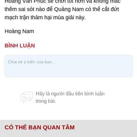
Hoàng Văn Phúc sẽ chơi tốt hơn và không mắc
thêm sai sót nào để Quảng Nam có thể cắt đứt
mạch trận thảm hại mùa giải này.
Hoàng Nam
CÓ THỂ BẠN QUAN TÂM