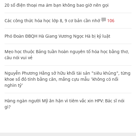
20 số điện thoại ma ám bạn không bao giờ nên gọi
Các công thức hóa học lớp 8, 9 cơ bản cần nhớ
106
Phó Đoàn ĐBQH Hà Giang Vương Ngọc Hà bị kỷ luật
Mẹo học thuộc Bảng tuần hoàn nguyên tố hóa học bằng thơ,
câu nói vui vẻ
Nguyễn Phương Hằng sở hữu khối tài sản "siêu khủng", từng
khoe sổ đỏ tính bằng cân, mắng cựu mẫu 'không có nổi
nghìn tỷ'
Hàng ngàn người Mỹ ân hận vì tiêm vắc xin HPV: Bác sĩ nói
gì?