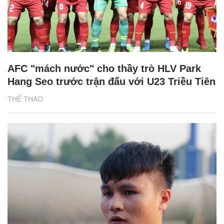
AFC "mách nước" cho thầy trò HLV Park
Hang Seo trước trận đấu với U23 Triều Tiên
THỂ THAO