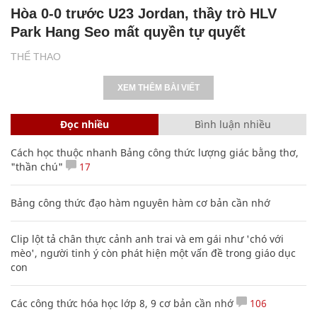
Hòa 0-0 trước U23 Jordan, thầy trò HLV
Park Hang Seo mất quyền tự quyết
THỂ THAO
XEM THÊM BÀI VIẾT
Đọc nhiều
Bình luận nhiều
Cách học thuộc nhanh Bảng công thức lượng giác bằng thơ,
"thần chú"
17
Bảng công thức đạo hàm nguyên hàm cơ bản cần nhớ
Clip lột tả chân thực cảnh anh trai và em gái như 'chó với
mèo', người tinh ý còn phát hiện một vấn đề trong giáo dục
con
Các công thức hóa học lớp 8, 9 cơ bản cần nhớ
106