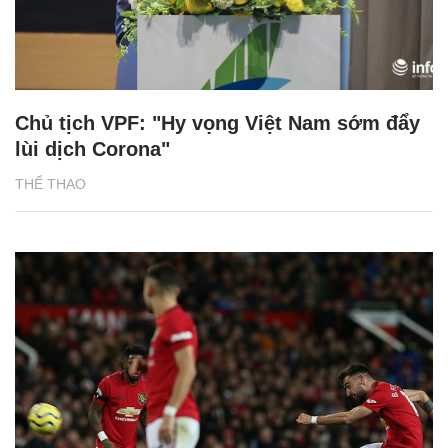
Chủ tịch VPF: "Hy vọng Việt Nam sớm đẩy
lùi dịch Corona"
THỂ THAO