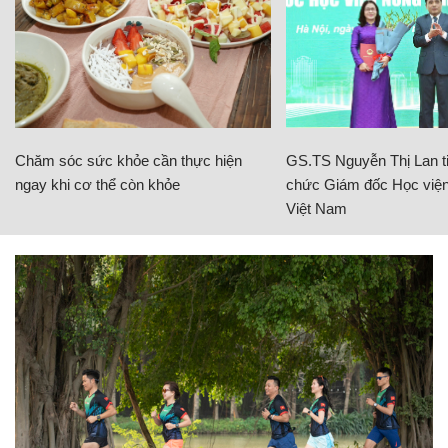
Chăm sóc sức khỏe cần thực hiện
GS.TS Nguyễn Thị Lan ti
ngay khi cơ thể còn khỏe
chức Giám đốc Học viện
Việt Nam