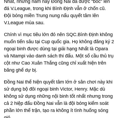
Nhất, nhưng năm nay Đồng Nai đã được “bốc” lên
đá V.League, trong khi Bình Định vẫn ở chốn cũ.
Đội bóng miền Trung nung nấu quyết tâm lên
V.League mùa sau.
Chính vì mục tiêu lớn đó nên SQC.Bình Định không
muốn tiến sâu tại Cup quốc gia. Họ không đăng ký 2
ngoại binh được dùng tại giải hạng Nhất là Opara
và Ntampi vào danh sách thi đấu. Một số cầu thủ trụ
cột như Cao Xuân Thắng cũng chỉ xuất hiện trên
băng ghế dự bị.
Đồng Nai thể hiện quyết tâm lớn ở sân chơi này khi
sử dụng bộ đôi ngoại binh Victor, Henry. Mặc dù
không sử dụng những nội binh tốt nhất nhưng trong
cả 2 hiệp đấu Đồng Nai vẫn là đội bóng kiểm soát
phần lớn thế trận, tạo ra không ít tình huống sóng
gió.