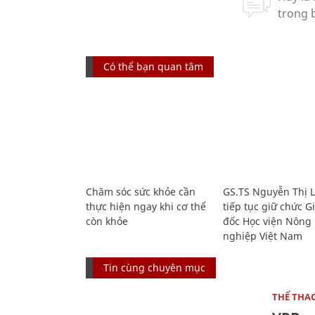
Có thể bạn quan tâm
Chăm sóc sức khỏe cần
GS.TS Nguyễn Thị 
thực hiện ngay khi cơ thể
tiếp tục giữ chức 
còn khỏe
đốc Học viện Nông
nghiệp Việt Nam
Tin cùng chuyên mục
THỂ THA