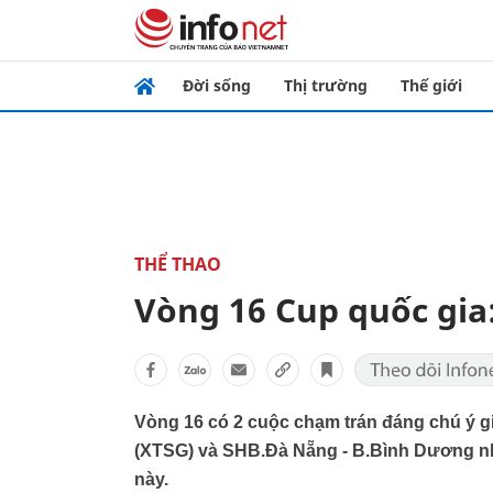
Đời sống
Thị trường
Thế giới
THỂ THAO
Vòng 16 Cup quốc gia
Vòng 16 có 2 cuộc chạm trán đáng chú ý g
(XTSG) và SHB.Đà Nẵng - B.Bình Dương như
này.