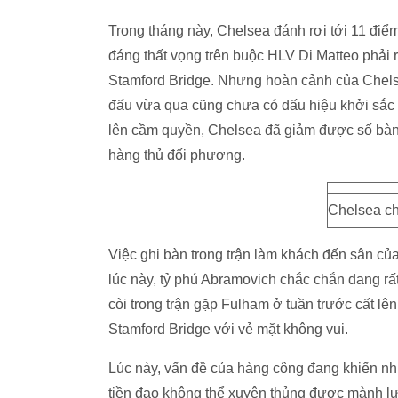
Trong tháng này, Chelsea đánh rơi tới 11 điể
đáng thất vọng trên buộc HLV Di Matteo phải 
Stamford Bridge. Nhưng hoàn cảnh của Chelse
đấu vừa qua cũng chưa có dấu hiệu khởi sắc 
lên cầm quyền, Chelsea đã giảm được số bàn t
hàng thủ đối phương.
Chelsea ch
Việc ghi bàn trong trận làm khách đến sân củ
lúc này, tỷ phú Abramovich chắc chắn đang rất
còi trong trận gặp Fulham ở tuần trước cất l
Stamford Bridge với vẻ mặt không vui.
Lúc này, vấn đề của hàng công đang khiến nh
tiền đạo không thể xuyên thủng được mành lư