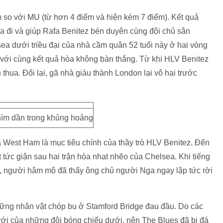
m so với MU (từ hơn 4 điểm và hiện kém 7 điểm). Kết quả
ra đi và giúp Rafa Benitez bén duyên cùng đội chủ sân
a dưới triều đại của nhà cầm quân 52 tuổi này ở hai vòng
với cùng kết quả hòa không bàn thắng. Từ khi HLV Benitez
hua. Đổi lại, gã nhà giàu thành London lại vô hại trước
ìm dần trong khủng hoảng
a West Ham là mục tiêu chính của thầy trò HLV Benitez. Đến
 tức giận sau hai trận hòa nhạt nhẽo của Chelsea. Khi tiếng
ên, người hâm mộ đã thấy ông chủ người Nga ngay lập tức rời
ững nhân vật chóp bu ở Stamford Bridge đau đầu. Do các
ới của những đội bóng chiếu dưới, nên The Blues đã bị đá