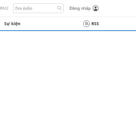
18822
Đăng nhập
Sự kiện
RSS