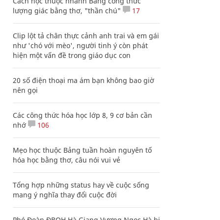
Cách học thuộc nhanh Bảng công thức
lượng giác bằng thơ, "thần chú"
17
Clip lột tả chân thực cảnh anh trai và em gái
như 'chó với mèo', người tinh ý còn phát
hiện một vấn đề trong giáo dục con
20 số điện thoại ma ám bạn không bao giờ
nên gọi
Các công thức hóa học lớp 8, 9 cơ bản cần
nhớ
106
Mẹo học thuộc Bảng tuần hoàn nguyên tố
hóa học bằng thơ, câu nói vui vẻ
Tổng hợp những status hay về cuộc sống
mang ý nghĩa thay đổi cuộc đời
Phó Đoàn ĐBQH Hà Giang Vương Ngọc Hà bị