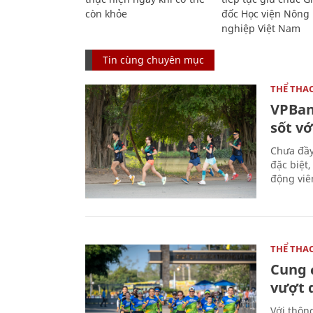
còn khỏe
đốc Học viện Nông
nghiệp Việt Nam
Tin cùng chuyên mục
THỂ THA
VPBan
sốt vớ
Chưa đầy
đặc biệt
động viên
THỂ THA
Cung 
vượt 
Với thôn