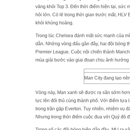
văng khỏi Top 3. Đến thời điểm hiện tại, sức
hỏi lớn. Có lẽ trong thời gian trước mắt, HL
khỏi khủng hoảng.
Trong lúc Chelsea đánh mất sức mạnh của mì
dẫn. Những vòng đấu gần đây, hai đội bóng th
Premier League. Cuộc nội chiến thành Manche
mùa giải bước vào giai đoạn chịu ảnh hưởng rấ
Man City đang tạo nê
Vòng này, Man xanh sẽ được ra sân sớm hơn 
lực lên đối thủ cùng thành phố. Với điểm tựa
trong trận gặp Everton. Tuy nhiên, nhiệm vụ
Nhưng trong thời điểm cuộc đua với Quỷ đỏ đ
Trong số các đội bóng hiện dẫn đầu, MU ra s