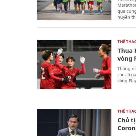
Marathon
qua cung
huyền th
THỂ THA
Thua 
vòng P
Thắng nữ
các cô g
vòng Play
THỂ THA
Chủ t
Coron