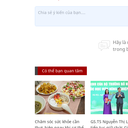
Có thể bạn quan tâm
Chăm sóc sức khỏe cần
GS.TS Nguyễn Thị 
thực hiện ngay khi cơ thể
tiếp tục giữ chức 