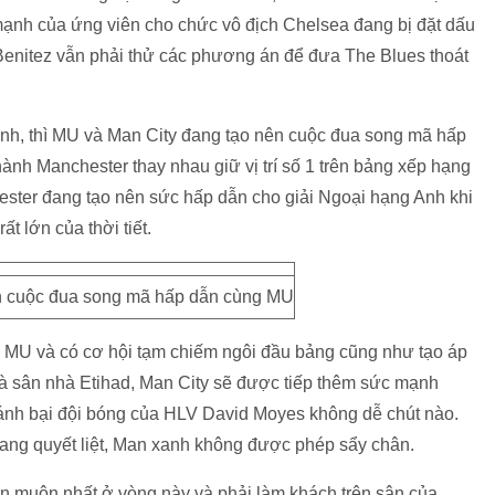
 mạnh của ứng viên cho chức vô địch Chelsea đang bị đặt dấu
V Benitez vẫn phải thử các phương án để đưa The Blues thoát
nh, thì MU và Man City đang tạo nên cuộc đua song mã hấp
ành Manchester thay nhau giữ vị trí số 1 trên bảng xếp hạng
ster đang tạo nên sức hấp dẫn cho giải Ngoại hạng Anh khi
t lớn của thời tiết.
n cuộc đua song mã hấp dẫn cùng MU
MU và có cơ hội tạm chiếm ngôi đầu bảng cũng như tạo áp
 là sân nhà Etihad, Man City sẽ được tiếp thêm sức mạnh
 đánh bại đội bóng của HLV David Moyes không dễ chút nào.
ang quyết liệt, Man xanh không được phép sẩy chân.
ân muộn nhất ở vòng này và phải làm khách trên sân của