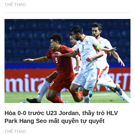
THỂ THAO
Hòa 0-0 trước U23 Jordan, thầy trò HLV
Park Hang Seo mất quyền tự quyết
THỂ THAO