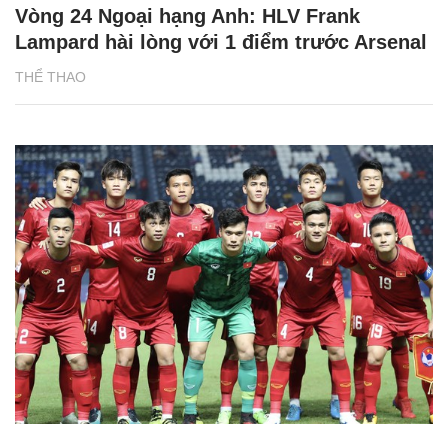
Vòng 24 Ngoại hạng Anh: HLV Frank
Lampard hài lòng với 1 điểm trước Arsenal
THỂ THAO