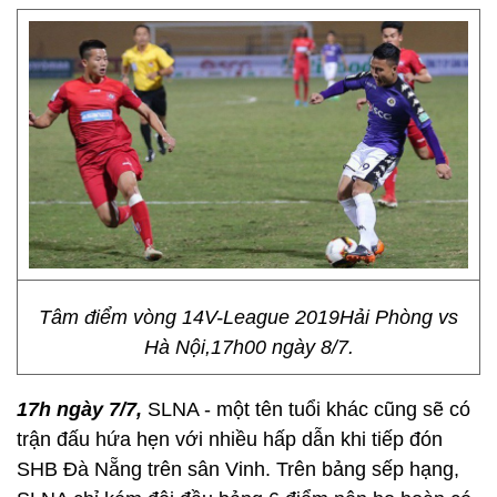
Tâm điểm vòng 14V-League 2019Hải Phòng vs
Hà Nội,17h00 ngày 8/7.
17h ngày 7/7,
SLNA - một tên tuổi khác cũng sẽ có
trận đấu hứa hẹn với nhiều hấp dẫn khi tiếp đón
SHB Đà Nẵng trên sân Vinh. Trên bảng sếp hạng,