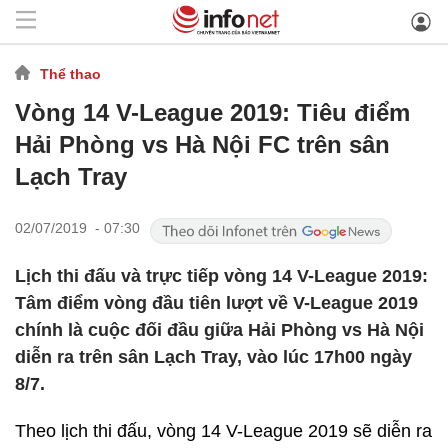
Thể thao
Vòng 14 V-League 2019: Tiêu điểm
Hải Phòng vs Hà Nội FC trên sân
Lạch Tray
02/07/2019 - 07:30
Lịch thi đấu và trực tiếp vòng 14 V-League 2019:
Tâm điểm vòng đầu tiên lượt về V-League 2019
chính là cuộc đối đầu giữa Hải Phòng vs Hà Nội
diễn ra trên sân Lạch Tray, vào lúc 17h00 ngày
8/7.
Theo lịch thi đấu, vòng 14 V-League 2019 sẽ diễn ra