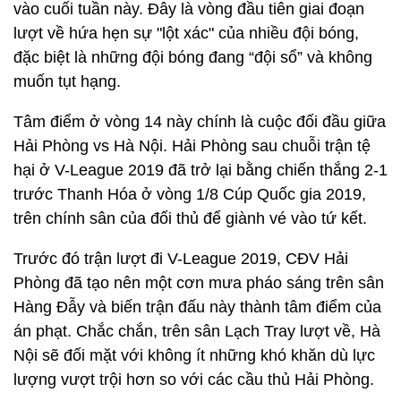
vào cuối tuần này. Đây là vòng đầu tiên giai đoạn
lượt về hứa hẹn sự "lột xác" của nhiều đội bóng,
đặc biệt là những đội bóng đang “đội sổ” và không
muốn tụt hạng.
Tâm điểm ở vòng 14 này chính là cuộc đối đầu giữa
Hải Phòng vs Hà Nội. Hải Phòng sau chuỗi trận tệ
hại ở V-League 2019 đã trở lại bằng chiến thắng 2-1
trước Thanh Hóa ở vòng 1/8 Cúp Quốc gia 2019,
trên chính sân của đối thủ để giành vé vào tứ kết.
Trước đó trận lượt đi V-League 2019, CĐV Hải
Phòng đã tạo nên một cơn mưa pháo sáng trên sân
Hàng Đẫy và biến trận đấu này thành tâm điểm của
án phạt. Chắc chắn, trên sân Lạch Tray lượt về, Hà
Nội sẽ đối mặt với không ít những khó khăn dù lực
lượng vượt trội hơn so với các cầu thủ Hải Phòng.