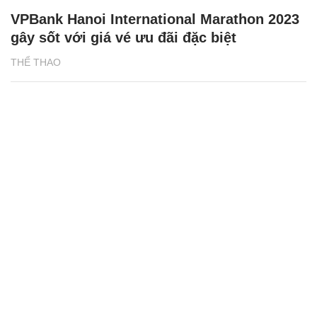
VPBank Hanoi International Marathon 2023
gây sốt với giá vé ưu đãi đặc biệt
THỂ THAO