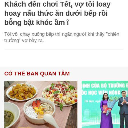
Khách đến chơi Tết, vợ tôi loay
hoay nấu thức ăn dưới bếp rồi
bỗng bật khóc ầm ĩ
Tôi vội chạy xuống bếp thì ngẩn người khi thấy "chiến
trường" vợ bày ra.
CÓ THỂ BẠN QUAN TÂM