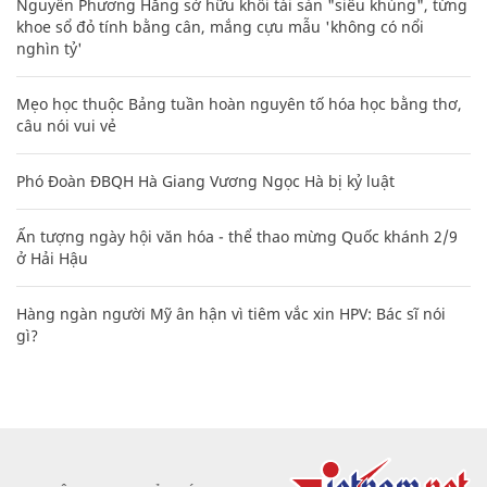
Nguyễn Phương Hằng sở hữu khối tài sản "siêu khủng", từng
khoe sổ đỏ tính bằng cân, mắng cựu mẫu 'không có nổi
nghìn tỷ'
Mẹo học thuộc Bảng tuần hoàn nguyên tố hóa học bằng thơ,
câu nói vui vẻ
Phó Đoàn ĐBQH Hà Giang Vương Ngọc Hà bị kỷ luật
Ấn tượng ngày hội văn hóa - thể thao mừng Quốc khánh 2/9
ở Hải Hậu
Hàng ngàn người Mỹ ân hận vì tiêm vắc xin HPV: Bác sĩ nói
gì?