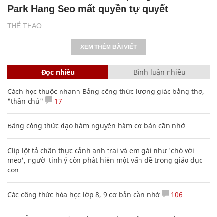
Park Hang Seo mất quyền tự quyết
THỂ THAO
XEM THÊM BÀI VIẾT
Đọc nhiều
Bình luận nhiều
Cách học thuộc nhanh Bảng công thức lượng giác bằng thơ,
"thần chú"
17
Bảng công thức đạo hàm nguyên hàm cơ bản cần nhớ
Clip lột tả chân thực cảnh anh trai và em gái như 'chó với
mèo', người tinh ý còn phát hiện một vấn đề trong giáo dục
con
Các công thức hóa học lớp 8, 9 cơ bản cần nhớ
106