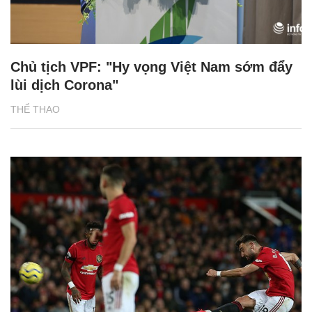
Chủ tịch VPF: "Hy vọng Việt Nam sớm đẩy
lùi dịch Corona"
THỂ THAO