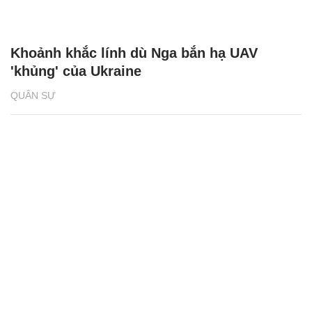
Khoảnh khắc lính dù Nga bắn hạ UAV
'khủng' của Ukraine
QUÂN SỰ