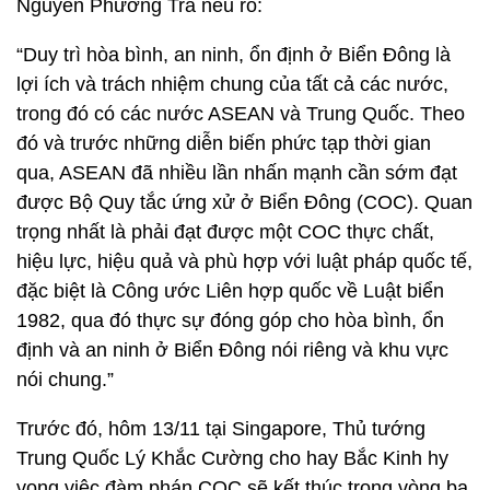
Nguyễn Phương Trà nêu rõ:
“Duy trì hòa bình, an ninh, ổn định ở Biển Đông là
lợi ích và trách nhiệm chung của tất cả các nước,
trong đó có các nước ASEAN và Trung Quốc. Theo
đó và trước những diễn biến phức tạp thời gian
qua, ASEAN đã nhiều lần nhấn mạnh cần sớm đạt
được Bộ Quy tắc ứng xử ở Biển Đông (COC). Quan
trọng nhất là phải đạt được một COC thực chất,
hiệu lực, hiệu quả và phù hợp với luật pháp quốc tế,
đặc biệt là Công ước Liên hợp quốc về Luật biển
1982, qua đó thực sự đóng góp cho hòa bình, ổn
định và an ninh ở Biển Đông nói riêng và khu vực
nói chung.”
Trước đó, hôm 13/11 tại Singapore, Thủ tướng
Trung Quốc Lý Khắc Cường cho hay Bắc Kinh hy
vọng việc đàm phán COC sẽ kết thúc trong vòng ba