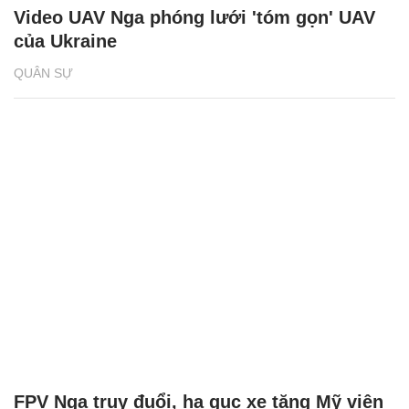
Video UAV Nga phóng lưới 'tóm gọn' UAV
của Ukraine
QUÂN SỰ
FPV Nga truy đuổi, hạ gục xe tăng Mỹ viện