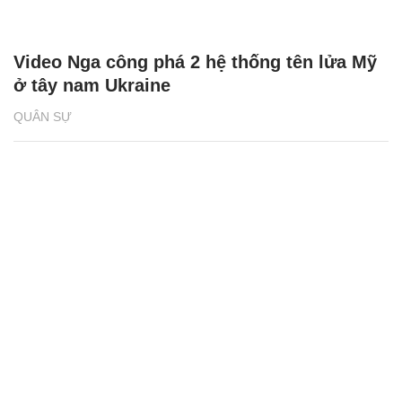
Video Nga công phá 2 hệ thống tên lửa Mỹ
ở tây nam Ukraine
QUÂN SỰ