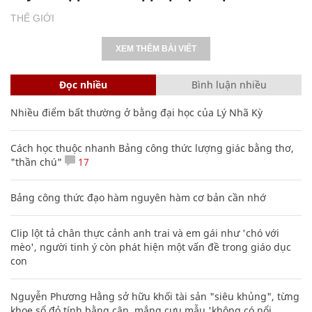
THẾ GIỚI
XEM THÊM BÀI VIẾT
Đọc nhiều
Bình luận nhiều
Nhiều điểm bất thường ở bằng đại học của Lý Nhã Kỳ
Cách học thuộc nhanh Bảng công thức lượng giác bằng thơ,
"thần chú"
17
Bảng công thức đạo hàm nguyên hàm cơ bản cần nhớ
Clip lột tả chân thực cảnh anh trai và em gái như 'chó với
mèo', người tinh ý còn phát hiện một vấn đề trong giáo dục
con
Nguyễn Phương Hằng sở hữu khối tài sản "siêu khủng", từng
khoe sổ đỏ tính bằng cân, mắng cựu mẫu 'không có nổi