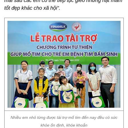
mai sau các em có thể tiếp tục gieo những hạt mầm
tốt đẹp khác cho xã hội”.
Nhiều em nhỏ từng được tài trợ mổ tim đến nay đều có sức
khỏe ổn định, khỏe khoắn