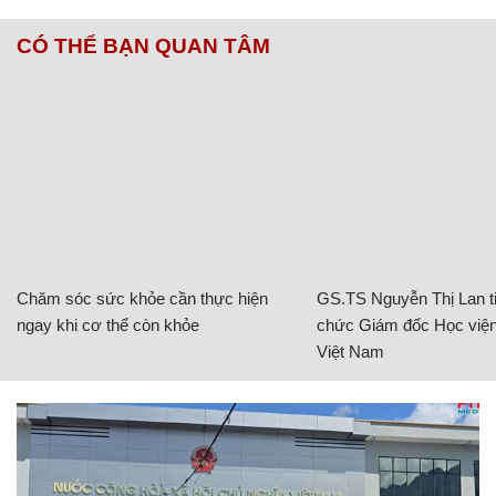
CÓ THỂ BẠN QUAN TÂM
Chăm sóc sức khỏe cần thực hiện
GS.TS Nguyễn Thị Lan ti
ngay khi cơ thể còn khỏe
chức Giám đốc Học viện
Việt Nam