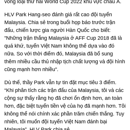
vòng loại thứ hai World Cup 2022 khu vực châu Á.
HLV Park Hang-seo đánh giá rất cao đội tuyển
Malaysia. Chia sẻ trong buổi họp báo trước trận
đấu, chiến lược gia người Hàn Quốc cho biết:
"Những trận thắng Malaysia ở AFF Cup 2018 đã là
quá khứ, tuyển Việt Nam không thể dựa vào đó
nữa. So với thời điểm đó, Malaysia đã bổ sung
thêm nhiều cầu thủ nhập tịch chất lượng và đội hình
cũng mạnh hơn nhiều".
Dù thế, thầy Park vẫn tự tin đặt mục tiêu 3 điểm.
“Khi phân tích các trận đấu của Malaysia, tôi và các
cộng sự thấy rằng họ đã chơi ổn định hơn, an toàn
hơn, đặc biệt tuyến tiền vệ của họ đã mạnh hơn. Tôi
không thể nói chính xác phần trăm chiến thắng. Tuy
nhiên, tôi muốn đội tuyển Việt Nam đánh bại
Malaysia”, HLV Park chia sẻ.