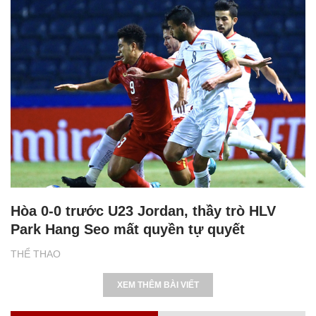
Hòa 0-0 trước U23 Jordan, thầy trò HLV
Park Hang Seo mất quyền tự quyết
THỂ THAO
XEM THÊM BÀI VIẾT