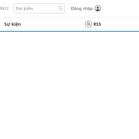
18822
Đăng nhập
Sự kiện
RSS