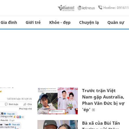
Hotline: 09161
Gia đình
Giới trẻ
Khỏe - đẹp
Chuyện lạ
Quân sự
Trước trận Việt
Nam gặp Australia,
Phan Văn Đức bị vợ
'ép'
Bà xã của Bùi Tấn