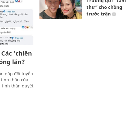
Trường gửi “tâm
thư” cho chồng
trước trận
 Các 'chiến
bóng lăn?
ận gặp đội tuyển
 tinh thần của
 tinh thần quyết