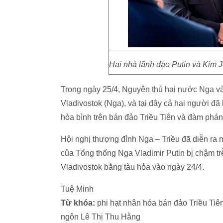
Hai nhà lãnh đạo Putin và Kim 
Trong ngày 25/4, Nguyên thủ hai nước Nga và
Vladivostok (Nga), và tại đây cả hai người đã 
hòa bình trên bán đảo Triều Tiên và đàm phá
Hội nghị thượng đỉnh Nga – Triều đã diễn ra
của Tổng thống Nga Vladimir Putin bị chậm tr
Vladivostok bằng tàu hỏa vào ngày 24/4.
Tuệ Minh
Từ khóa:
phi hạt nhân hóa bán đảo Triều Tiê
ngôn Lê Thị Thu Hằng