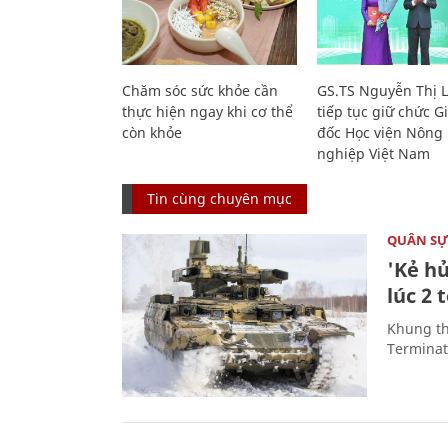
Chăm sóc sức khỏe cần
GS.TS Nguyễn Thị 
thực hiện ngay khi cơ thể
tiếp tục giữ chức 
còn khỏe
đốc Học viện Nông
nghiệp Việt Nam
Tin cùng chuyên mục
QUÂN S
'Kẻ h
lúc 2 
Khung th
Terminato