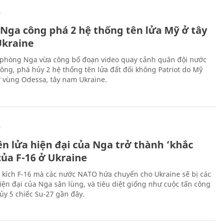
Ự
 Nga công phá 2 hệ thống tên lửa Mỹ ở tây
kraine
phòng Nga vừa công bố đoạn video quay cảnh quân đội nước
công, phá hủy 2 hệ thống tên lửa đất đối không Patriot do Mỹ
ở vùng Odessa, tây nam Ukraine.
Ự
ên lửa hiện đại của Nga trở thành ‘khắc
của F-16 ở Ukraine
 kích F-16 mà các nước NATO hứa chuyển cho Ukraine sẽ bị các
hiện đại của Nga săn lùng, và tiêu diệt giống như cuộc tấn công
ủy 5 chiếc Su-27 gần đây.