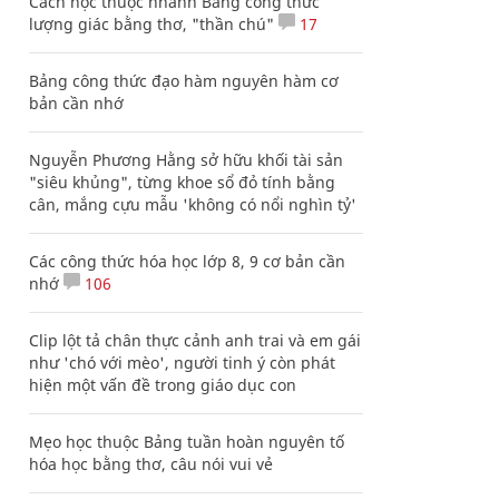
Cách học thuộc nhanh Bảng công thức
lượng giác bằng thơ, "thần chú"
17
Bảng công thức đạo hàm nguyên hàm cơ
bản cần nhớ
Nguyễn Phương Hằng sở hữu khối tài sản
"siêu khủng", từng khoe sổ đỏ tính bằng
cân, mắng cựu mẫu 'không có nổi nghìn tỷ'
Các công thức hóa học lớp 8, 9 cơ bản cần
nhớ
106
Clip lột tả chân thực cảnh anh trai và em gái
như 'chó với mèo', người tinh ý còn phát
hiện một vấn đề trong giáo dục con
Mẹo học thuộc Bảng tuần hoàn nguyên tố
hóa học bằng thơ, câu nói vui vẻ