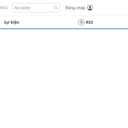
18822
Đăng nhập
Sự kiện
RSS