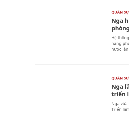
QUÂN S
Nga h
phòng
Hệ thống
năng phò
nước lên 
QUÂN S
Nga l
triển
Nga vừa 
Triển lã