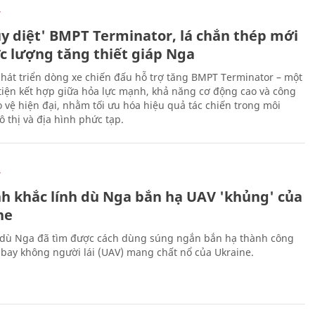
Ự
ủy diệt' BMPT Terminator, lá chắn thép mới
ực lượng tăng thiết giáp Nga
hát triển dòng xe chiến đấu hỗ trợ tăng BMPT Terminator – một
iện kết hợp giữa hỏa lực mạnh, khả năng cơ động cao và công
 vệ hiện đại, nhằm tối ưu hóa hiệu quả tác chiến trong môi
 thị và địa hình phức tạp.
Ự
h khắc lính dù Nga bắn hạ UAV 'khủng' của
ne
 dù Nga đã tìm được cách dùng súng ngắn bắn hạ thành công
bay không người lái (UAV) mang chất nổ của Ukraine.