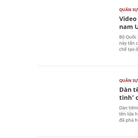
QUÂN S
Video
nam U
Bộ Quốc 
này tấn 
chế tạo 
QUÂN S
Dàn t
tinh’ 
Dàn tiêm
tên lửa 
đã phá h