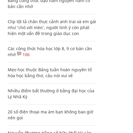
Bảng công thức đạo hàm nguyên hàm cơ
bản cần nhớ
Clip lột tả chân thực cảnh anh trai và em gái
như 'chó với mèo', người tinh ý còn phát
hiện một vấn đề trong giáo dục con
Các công thức hóa học lớp 8, 9 cơ bản cần
nhớ
106
Mẹo học thuộc Bảng tuần hoàn nguyên tố
hóa học bằng thơ, câu nói vui vẻ
Nhiều điểm bất thường ở bằng đại học của
Lý Nhã Kỳ
20 số điện thoại ma ám bạn không bao giờ
nên gọi
Nguyễn Phương Hằng sở hữu khối tài sản