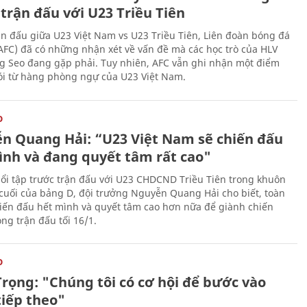
trận đấu với U23 Triều Tiên
ận đấu giữa U23 Việt Nam vs U23 Triều Tiên, Liên đoàn bóng đá
AFC) đã có những nhận xét về vấn đề mà các học trò của HLV
g Seo đang gặp phải. Tuy nhiên, AFC vẫn ghi nhận một điểm
lói từ hàng phòng ngự của U23 Việt Nam.
O
n Quang Hải: “U23 Việt Nam sẽ chiến đấu
ình và đang quyết tâm rất cao"
ổi tập trước trận đấu với U23 CHDCND Triều Tiên trong khuôn
 cuối của bảng D, đội trưởng Nguyễn Quang Hải cho biết, toàn
hiến đấu hết mình và quyết tâm cao hơn nữa để giành chiến
ng trận đấu tối 16/1.
O
Trọng: "Chúng tôi có cơ hội để bước vào
tiếp theo"