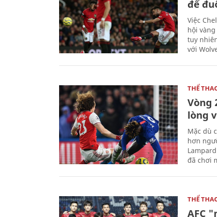
để đu
Việc Chel
hội vàng
tuy nhiê
với Wolv
THỂ THA
Vòng 
lòng 
Mặc dù c
hơn ngườ
Lampard 
đã chơi m
THỂ THA
AFC "