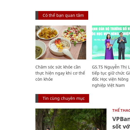
Có thể bạn quan tâm
Chăm sóc sức khỏe cần
GS.TS Nguyễn Thị 
thực hiện ngay khi cơ thể
tiếp tục giữ chức 
còn khỏe
đốc Học viện Nông
nghiệp Việt Nam
Tin cùng chuyên mục
THỂ THA
VPBan
sốt vớ