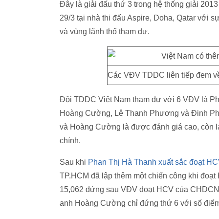
Đây là giải đấu thứ 3 trong hệ thống giải 2013
29/3 tại nhà thi đấu Aspire, Doha, Qatar vớ
và vùng lãnh thổ tham dự.
Các VĐV TDDC liên tiếp đem về 
Đội TDDC Việt Nam tham dự với 6 VĐV là Pha
Hoàng Cường, Lê Thanh Phương và Đinh Phư
và Hoàng Cường là được đánh giá cao, còn lại 
chính.
Sau khi
Phan Thị Hà Thanh xuất sắc đoạt HC
TP.HCM đã lập thêm một chiến công khi đoạt
15,062 đứng sau VĐV đoạt HCV của CHDCND T
anh Hoàng Cường chỉ đứng thứ 6 với số điểm