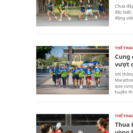
Chưa đầy
đặc biệt
động viên
THỂ THA
Cung 
vượt 
Với thôn
Marathon
qua cung
huyền th
THỂ THA
Thua 
vòng P