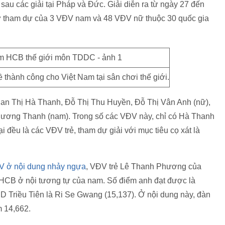
 sau các giải tại Pháp và Đức. Giải diễn ra từ ngày 27 đến
i sự tham dự của 3 VĐV nam và 48 VĐV nữ thuộc 30 quốc gia
thành công cho Việt Nam tại sân chơi thế giới.
n Thị Hà Thanh, Đỗ Thị Thu Huyền, Đỗ Thị Vân Anh (nữ),
ơng Thanh (nam). Trong số các VĐV này, chỉ có Hà Thanh
đều là các VĐV trẻ, tham dự giải với mục tiêu cọ xát là
V ở nội dung nhảy ngựa
, VĐV trẻ Lê Thanh Phương của
 HCB ở nội tương tự của nam. Số điểm anh đạt được là
riều Tiên là Ri Se Gwang (15,137). Ở nội dung này, đàn
 14,662.