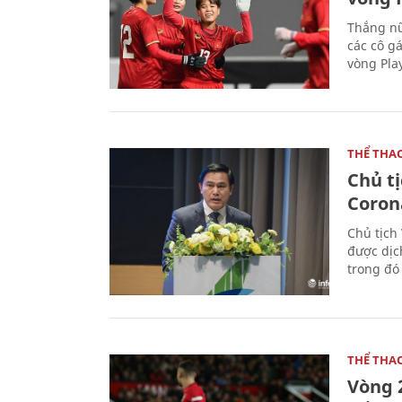
Thắng nữ
các cô g
vòng Play
THỂ THA
Chủ t
Coron
Chủ tịch
được dịc
trong đó
THỂ THA
Vòng 