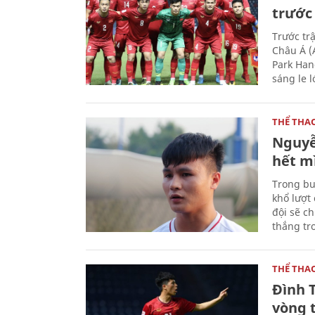
trước 
Trước tr
Châu Á (
Park Han
sáng le 
THỂ THA
Nguyễ
hết m
Trong bu
khổ lượt
đội sẽ c
thắng tro
THỂ THA
Đình 
vòng 