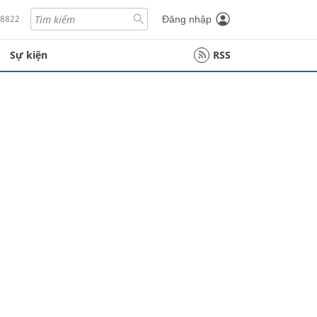
18822
Đăng nhập
Sự kiện
RSS