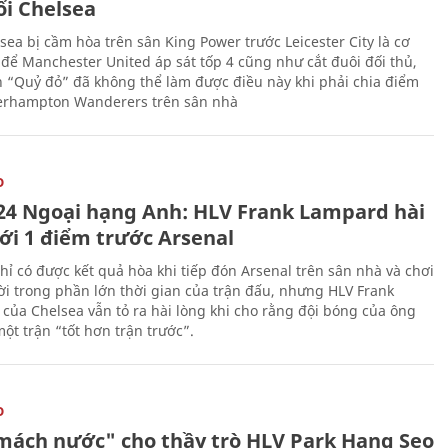
ổi Chelsea
sea bị cầm hòa trên sân King Power trước Leicester City là cơ
 để Manchester United áp sát tốp 4 cũng như cắt đuôi đối thủ,
n “Quỷ đỏ” đã không thể làm được điều này khi phải chia điểm
erhampton Wanderers trên sân nhà
O
24 Ngoại hạng Anh: HLV Frank Lampard hài
với 1 điểm trước Arsenal
hỉ có được kết quả hòa khi tiếp đón Arsenal trên sân nhà và chơi
i trong phần lớn thời gian của trận đấu, nhưng HLV Frank
của Chelsea vẫn tỏ ra hài lòng khi cho rằng đội bóng của ông
ột trận “tốt hơn trận trước”.
O
mách nước" cho thầy trò HLV Park Hang Seo