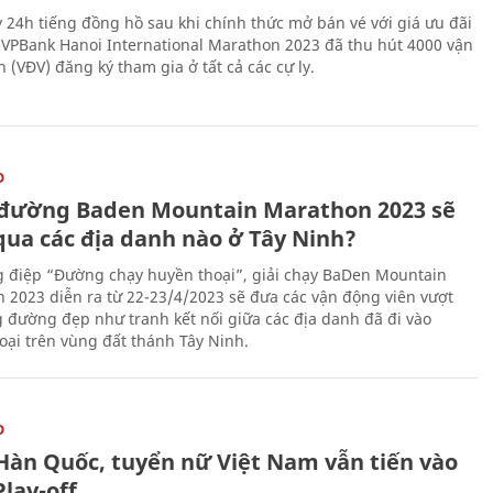
 24h tiếng đồng hồ sau khi chính thức mở bán vé với giá ưu đãi
, VPBank Hanoi International Marathon 2023 đã thu hút 4000 vận
 (VĐV) đăng ký tham gia ở tất cả các cự ly.
O
đường Baden Mountain Marathon 2023 sẽ
qua các địa danh nào ở Tây Ninh?
g điệp “Đường chạy huyền thoại”, giải chạy BaDen Mountain
 2023 diễn ra từ 22-23/4/2023 sẽ đưa các vận động viên vượt
 đường đẹp như tranh kết nối giữa các địa danh đã đi vào
oại trên vùng đất thánh Tây Ninh.
O
Hàn Quốc, tuyển nữ Việt Nam vẫn tiến vào
lay-off