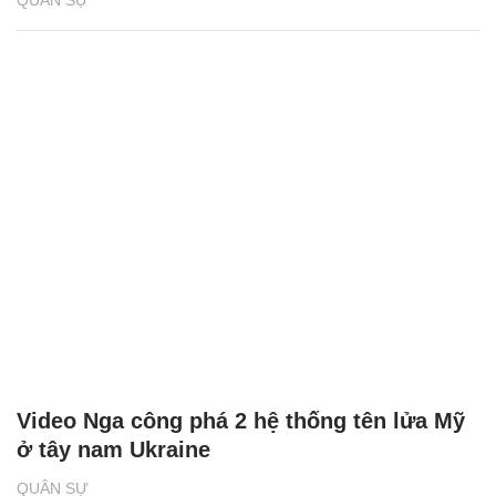
Khoảnh khắc lính dù Nga bắn hạ UAV
'khủng' của Ukraine
QUÂN SỰ