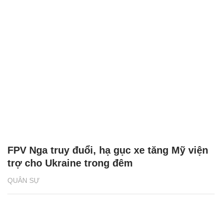
Video UAV Nga phóng lưới 'tóm gọn' UAV
của Ukraine
QUÂN SỰ