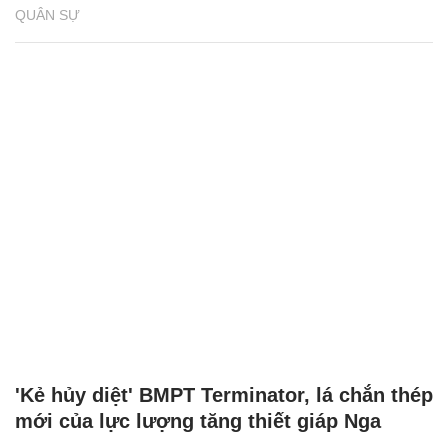
'Kẻ hủy diệt' BMPT Terminator chịu được
cùng lúc 2 tên lửa chống tăng
QUÂN SỰ