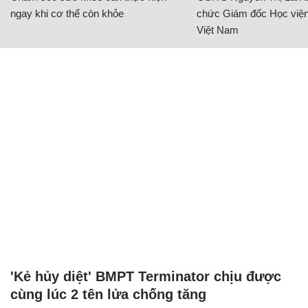
CÓ THỂ BẠN QUAN TÂM
Chăm sóc sức khỏe cần thực hiện
GS.TS Nguyễn Thị Lan ti
ngay khi cơ thể còn khỏe
chức Giám đốc Học viện
Việt Nam