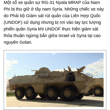
Xe quân sự RG-31 Nyala MRAP vẫn còn logo
Liên Hợp Quốc.
Một số xe quân sự RG-31 Nyala MRAP của Nam
Phi bị thu giữ ở tây nam Syria. Những chiếc xe này
do Phái bộ Giám sát rút quân của Liên Hợp Quốc
(UNDOF) sử dụng nhưng bị rơi vào tay lực lượng
phiến quân Syria khi UNDOF thực hiện giám sát
thỏa thuận ngừng bắn giữa Israel và Syria tại cao
nguyên Golan.