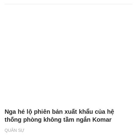
Dàn tên lửa hiện đại của Nga trở thành
‘khắc tinh’ của F-16 ở Ukraine
QUÂN SỰ