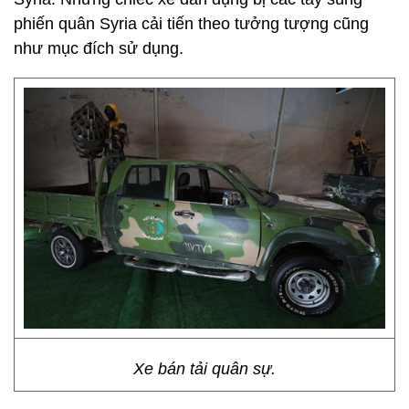
chiến Syria vào năm 2011. Một số xe bọc thép còn
khá mới và được cho rơi vào tay phiến quân Syria ở
miền tây nam hồi năm ngoái.
Xe tải Mad Max.
Xe tải Mad Max gắn súng máy là một trong những
phương tiện thực hiện các vụ đánh bom liều chết tại
Syria. Những chiếc xe dân dụng bị các tay súng
phiến quân Syria cải tiến theo tưởng tượng cũng
như mục đích sử dụng.