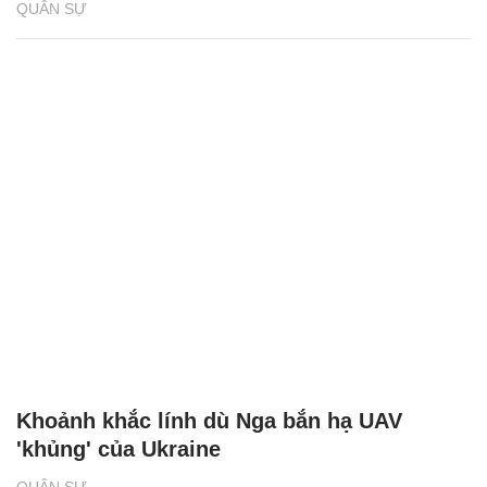
'Kẻ hủy diệt' BMPT Terminator, lá chắn thép
mới của lực lượng tăng thiết giáp Nga
QUÂN SỰ