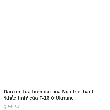
Video Nga công phá 2 hệ thống tên lửa Mỹ
ở tây nam Ukraine
QUÂN SỰ