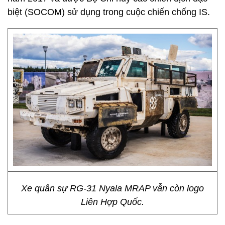
Máy bay không người lái AeroVironment
Switchblade của Mỹ.
Ngay cả máy bay không người lái (UAV)
AeroVironment Switchblade hiện đại với thiết kế có
thể mang theo đầu đạn và phát nổ khi chạm vào
mục tiêu của Mỹ cũng bị rơi vào tay phiến quân
Syria. Mỹ đã đưa khoảng 350 UAV tới Iraq trong
năm 2017 và được Bộ Chỉ huy các chiến dịch đặc
biệt (SOCOM) sử dụng trong cuộc chiến chống IS.