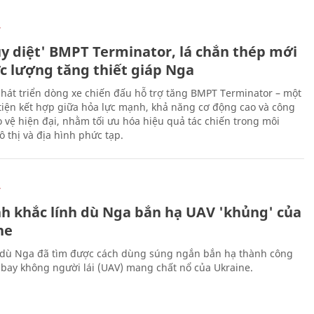
Ự
ủy diệt' BMPT Terminator, lá chắn thép mới
ực lượng tăng thiết giáp Nga
hát triển dòng xe chiến đấu hỗ trợ tăng BMPT Terminator – một
iện kết hợp giữa hỏa lực mạnh, khả năng cơ động cao và công
 vệ hiện đại, nhằm tối ưu hóa hiệu quả tác chiến trong môi
 thị và địa hình phức tạp.
Ự
h khắc lính dù Nga bắn hạ UAV 'khủng' của
ne
 dù Nga đã tìm được cách dùng súng ngắn bắn hạ thành công
bay không người lái (UAV) mang chất nổ của Ukraine.