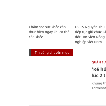
Chăm sóc sức khỏe cần
GS.TS Nguyễn Thị 
thực hiện ngay khi cơ thể
tiếp tục giữ chức 
còn khỏe
đốc Học viện Nông
nghiệp Việt Nam
Tin cùng chuyên mục
QUÂN S
'Kẻ h
lúc 2 
Khung th
Terminato