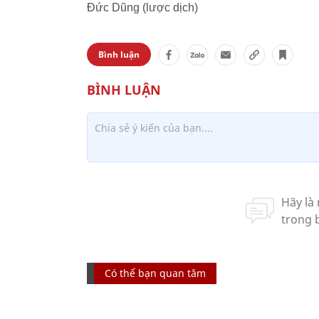
Đức Dũng (lược dịch)
Bình luận
Có thể bạn quan tâm