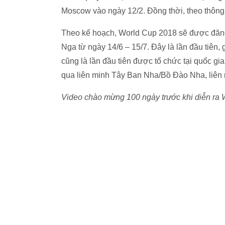
Moscow vào ngày 12/2. Đồng thời, theo thông t
Theo kế hoạch, World Cup 2018 sẽ được đăng 
Nga từ ngày 14/6 – 15/7. Đây là lần đầu tiên,
cũng là lần đầu tiên được tổ chức tại quốc gi
qua liên minh Tây Ban Nha/Bồ Đào Nha, liên 
Video chào mừng 100 ngày trước khi diễn ra 