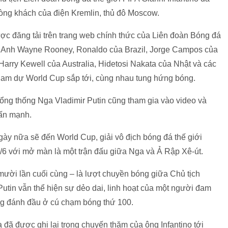
hòng khách của điện Kremlin, thủ đô Moscow.
ược đăng tải trên trang web chính thức của Liên đoàn Bóng đá
đá Anh Wayne Rooney, Ronaldo của Brazil, Jorge Campos của
Harry Kewell của Australia, Hidetosi Nakata của Nhật và các
tham dự World Cup sắp tới, cùng nhau tung hứng bóng.
 Tổng thống Nga Vladimir Putin cũng tham gia vào video và
hấn mạnh.
ày nữa sẽ đến World Cup, giải vô địch bóng đá thế giới
6 với mở màn là một trận đấu giữa Nga và Ả Rập Xê-út.
mười lần cuối cùng – là lượt chuyền bóng giữa Chủ tịch
 Putin vẫn thể hiện sự dẻo dai, linh hoạt của một người đam
ăng đánh đầu ở cú chạm bóng thứ 100.
đã được ghi lại trong chuyến thăm của ông Infantino tới