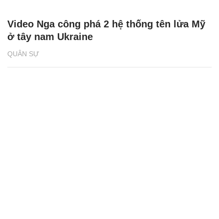
Video Nga công phá 2 hệ thống tên lửa Mỹ
ở tây nam Ukraine
QUÂN SỰ