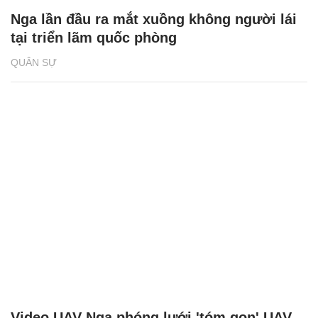
Nga lần đầu ra mắt xuồng không người lái
tại triển lãm quốc phòng
QUÂN SỰ
Video UAV Nga phóng lưới 'tóm gọn' UAV