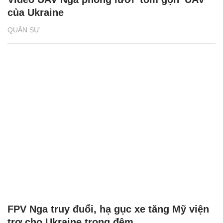
của Ukraine
QUÂN SỰ
FPV Nga truy đuổi, hạ gục xe tăng Mỹ viện
trợ cho Ukraine trong đêm