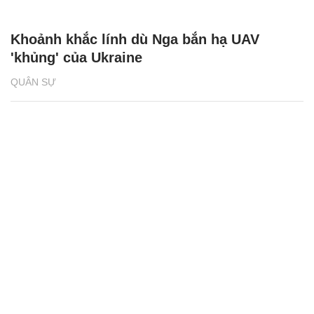
Khoảnh khắc lính dù Nga bắn hạ UAV
'khủng' của Ukraine
QUÂN SỰ