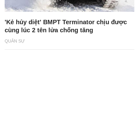
'Kẻ hủy diệt' BMPT Terminator chịu được
cùng lúc 2 tên lửa chống tăng
QUÂN SỰ