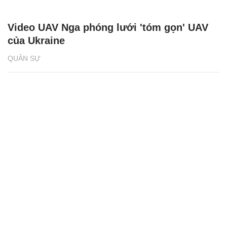
Video UAV Nga phóng lưới 'tóm gọn' UAV
của Ukraine
QUÂN SỰ