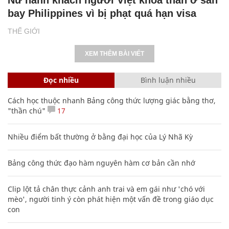
bay Philippines vì bị phạt quá hạn visa
THẾ GIỚI
XEM THÊM BÀI VIẾT
Đọc nhiều
Bình luận nhiều
Cách học thuộc nhanh Bảng công thức lượng giác bằng thơ,
"thần chú"
17
Nhiều điểm bất thường ở bằng đại học của Lý Nhã Kỳ
Bảng công thức đạo hàm nguyên hàm cơ bản cần nhớ
Clip lột tả chân thực cảnh anh trai và em gái như 'chó với
mèo', người tinh ý còn phát hiện một vấn đề trong giáo dục
con