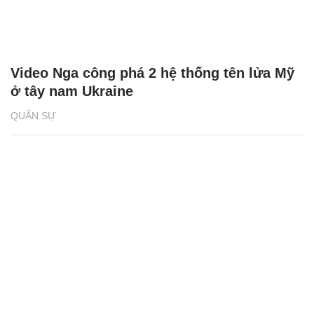
Video Nga công phá 2 hệ thống tên lửa Mỹ
ở tây nam Ukraine
QUÂN SỰ