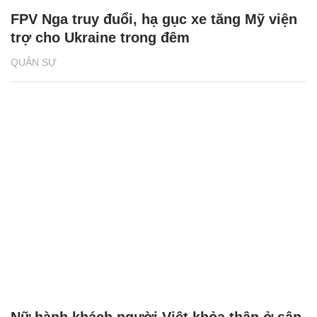
FPV Nga truy đuổi, hạ gục xe tăng Mỹ viện
trợ cho Ukraine trong đêm
QUÂN SỰ
Nữ hành khách người Việt khỏa thân ở sân