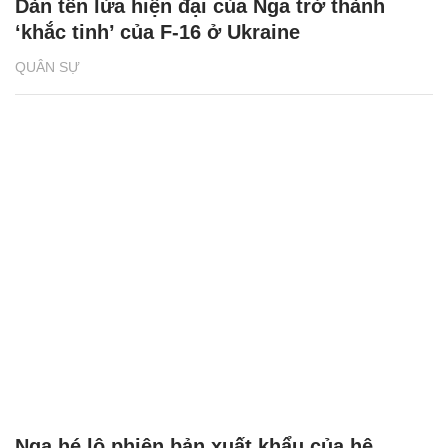
Dàn tên lửa hiện đại của Nga trở thành
‘khắc tinh’ của F-16 ở Ukraine
QUÂN SỰ
Nga hé lộ phiên bản xuất khẩu của hệ