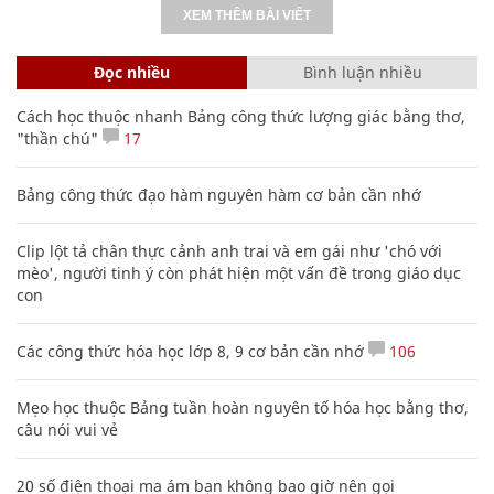
XEM THÊM BÀI VIẾT
Đọc nhiều
Bình luận nhiều
Cách học thuộc nhanh Bảng công thức lượng giác bằng thơ,
"thần chú"
17
Bảng công thức đạo hàm nguyên hàm cơ bản cần nhớ
Clip lột tả chân thực cảnh anh trai và em gái như 'chó với
mèo', người tinh ý còn phát hiện một vấn đề trong giáo dục
con
Các công thức hóa học lớp 8, 9 cơ bản cần nhớ
106
Mẹo học thuộc Bảng tuần hoàn nguyên tố hóa học bằng thơ,
câu nói vui vẻ
20 số điện thoại ma ám bạn không bao giờ nên gọi