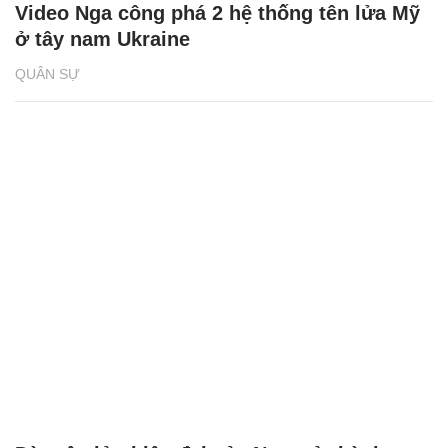
Video Nga công phá 2 hệ thống tên lửa Mỹ
ở tây nam Ukraine
QUÂN SỰ