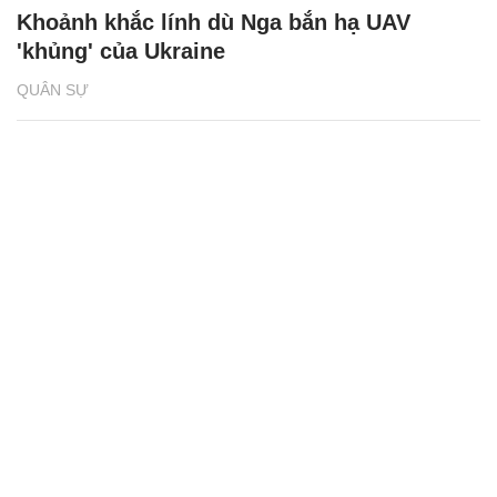
Khoảnh khắc lính dù Nga bắn hạ UAV
'khủng' của Ukraine
QUÂN SỰ