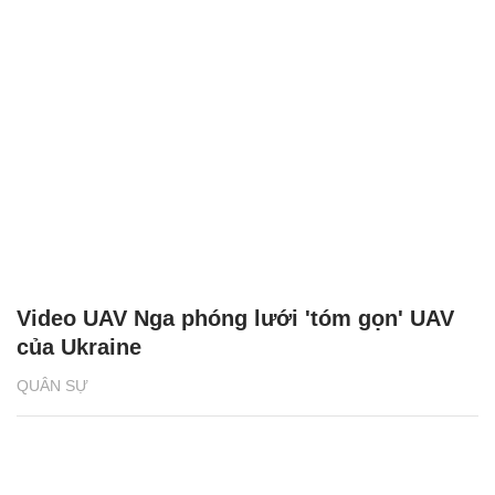
Video UAV Nga phóng lưới 'tóm gọn' UAV
của Ukraine
QUÂN SỰ