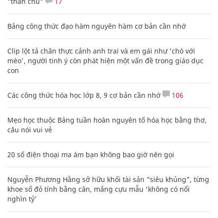
"thần chú"
17
Bảng công thức đạo hàm nguyên hàm cơ bản cần nhớ
Clip lột tả chân thực cảnh anh trai và em gái như 'chó với
mèo', người tinh ý còn phát hiện một vấn đề trong giáo dục
con
Các công thức hóa học lớp 8, 9 cơ bản cần nhớ
106
Mẹo học thuộc Bảng tuần hoàn nguyên tố hóa học bằng thơ,
câu nói vui vẻ
20 số điện thoại ma ám bạn không bao giờ nên gọi
Nguyễn Phương Hằng sở hữu khối tài sản "siêu khủng", từng
khoe sổ đỏ tính bằng cân, mắng cựu mẫu 'không có nổi
nghìn tỷ'