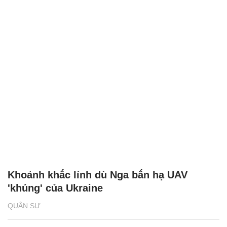
Khoảnh khắc lính dù Nga bắn hạ UAV
'khủng' của Ukraine
QUÂN SỰ