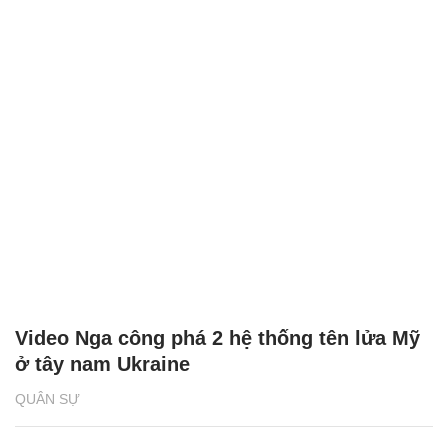
Video Nga công phá 2 hệ thống tên lửa Mỹ
ở tây nam Ukraine
QUÂN SỰ