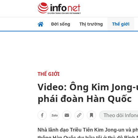
Đời sống
Thị trường
Thế giới
THẾ GIỚI
Video: Ông Kim Jong-u
phái đoàn Hàn Quốc
Nhà lãnh đạo Triều Tiên Kim Jong-un và phu
thống Hàn Quốc dự bữa tối ở thủ đô Bình Nh