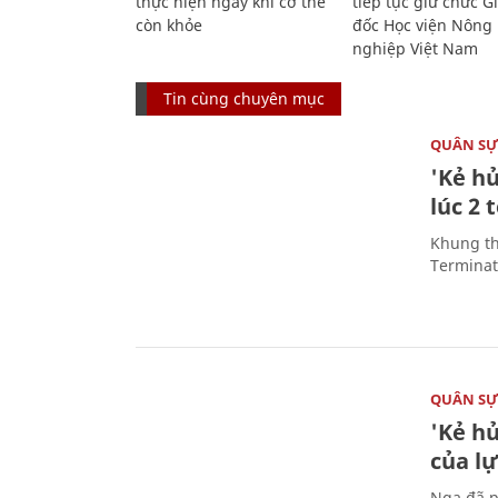
thực hiện ngay khi cơ thể
tiếp tục giữ chức 
còn khỏe
đốc Học viện Nông
nghiệp Việt Nam
Tin cùng chuyên mục
QUÂN S
'Kẻ h
lúc 2 
Khung th
Terminato
QUÂN S
'Kẻ h
của l
Nga đã p