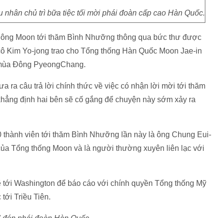
ân chủ trì bữa tiệc tối mời phái đoàn cấp cao Hàn Quốc.
ời ông Moon tới thăm Bình Nhưỡng thông qua bức thư được
 cô Kim Yo-jong trao cho Tổng thống Hàn Quốc Moon Jae-in
ội mùa Đông PyeongChang.
a câu trả lời chính thức về việc có nhận lời mời tới thăm
̉ng định hai bên sẽ cố gắng để chuyện này sớm xảy ra
 thành viên tới thăm Bình Nhưỡng lần này là ông Chung Eui-
của Tổng thống Moon và là người thường xuyên liên lạc với
 tới Washington để báo cáo với chính quyền Tổng thống Mỹ
tới Triều Tiên.