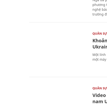
phương t
nghệ bảo
trường đô
QUÂN S
Khoản
Ukrai
Một lính
một máy 
QUÂN S
Video
nam U