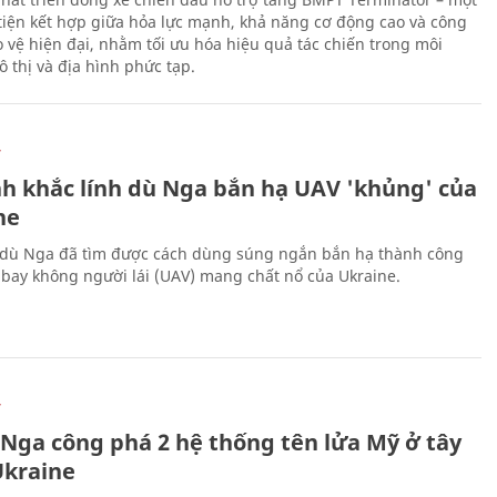
iện kết hợp giữa hỏa lực mạnh, khả năng cơ động cao và công
 vệ hiện đại, nhằm tối ưu hóa hiệu quả tác chiến trong môi
 thị và địa hình phức tạp.
Ự
h khắc lính dù Nga bắn hạ UAV 'khủng' của
ne
 dù Nga đã tìm được cách dùng súng ngắn bắn hạ thành công
bay không người lái (UAV) mang chất nổ của Ukraine.
Ự
 Nga công phá 2 hệ thống tên lửa Mỹ ở tây
kraine