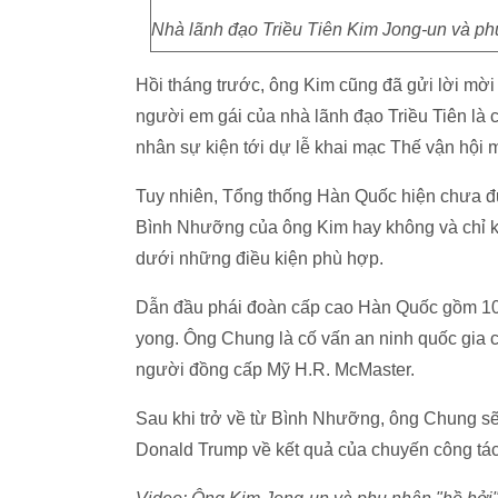
Nhà lãnh đạo Triều Tiên Kim Jong-un và phu nh
Hồi tháng trước, ông Kim cũng đã gửi lời m
người em gái của nhà lãnh đạo Triều Tiên là
nhân sự kiện tới dự lễ khai mạc Thế vận h
Tuy nhiên, Tổng thống Hàn Quốc hiện chưa đưa r
Bình Nhưỡng của ông Kim hay không và chỉ khă
dưới những điều kiện phù hợp.
Dẫn đầu phái đoàn cấp cao Hàn Quốc gồm 10
yong. Ông Chung là cố vấn an ninh quốc gia 
người đồng cấp Mỹ H.R. McMaster.
Sau khi trở về từ Bình Nhưỡng, ông Chung sẽ
Donald Trump về kết quả của chuyến công tác 