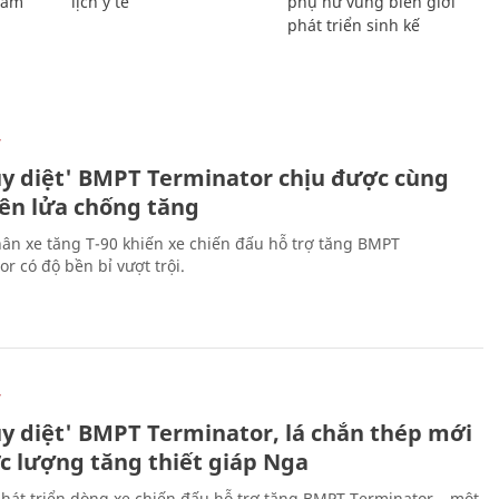
Giám
lịch y tế
phụ nữ vùng biên giới
phát triển sinh kế
Ự
ủy diệt' BMPT Terminator chịu được cùng
tên lửa chống tăng
ân xe tăng T-90 khiến xe chiến đấu hỗ trợ tăng BMPT
r có độ bền bỉ vượt trội.
Ự
ủy diệt' BMPT Terminator, lá chắn thép mới
ực lượng tăng thiết giáp Nga
hát triển dòng xe chiến đấu hỗ trợ tăng BMPT Terminator – một