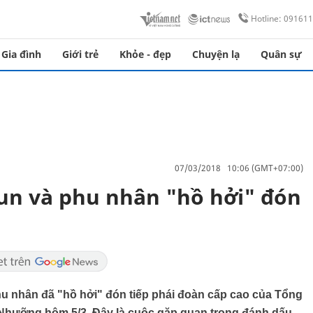
Hotline: 09161
Gia đình
Giới trẻ
Khỏe - đẹp
Chuyện lạ
Quân sự
07/03/2018 10:06 (GMT+07:00)
n và phu nhân "hồ hởi" đón
 nhân đã "hồ hởi" đón tiếp phái đoàn cấp cao của Tổng
ưỡng hôm 5/3. Đây là cuộc gặp quan trọng đánh dấu