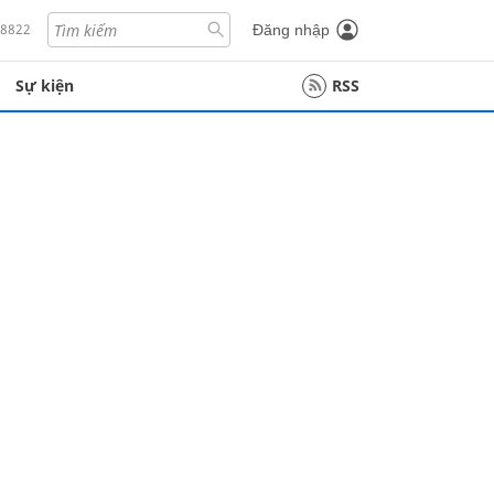
18822
Đăng nhập
Sự kiện
RSS