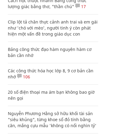
Cách học thuộc nhanh Bảng công thức
lượng giác bằng thơ, "thần chú"
17
Clip lột tả chân thực cảnh anh trai và em gái
như 'chó với mèo', người tinh ý còn phát
hiện một vấn đề trong giáo dục con
Bảng công thức đạo hàm nguyên hàm cơ
bản cần nhớ
Các công thức hóa học lớp 8, 9 cơ bản cần
nhớ
106
20 số điện thoại ma ám bạn không bao giờ
nên gọi
Nguyễn Phương Hằng sở hữu khối tài sản
"siêu khủng", từng khoe sổ đỏ tính bằng
cân, mắng cựu mẫu 'không có nổi nghìn tỷ'