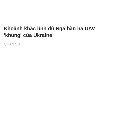
Khoảnh khắc lính dù Nga bắn hạ UAV
'khủng' của Ukraine
QUÂN SỰ