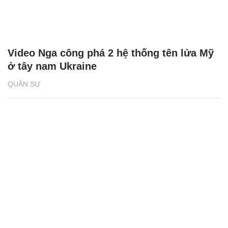
Video Nga công phá 2 hệ thống tên lửa Mỹ
ở tây nam Ukraine
QUÂN SỰ