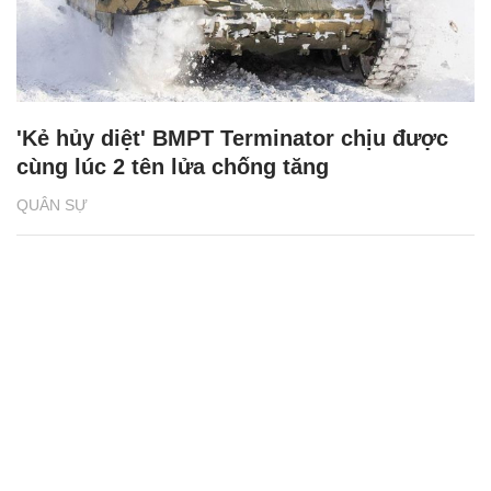
'Kẻ hủy diệt' BMPT Terminator chịu được
cùng lúc 2 tên lửa chống tăng
QUÂN SỰ