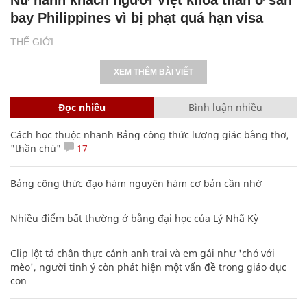
bay Philippines vì bị phạt quá hạn visa
THẾ GIỚI
XEM THÊM BÀI VIẾT
Đọc nhiều
Bình luận nhiều
Cách học thuộc nhanh Bảng công thức lượng giác bằng thơ,
"thần chú"
17
Bảng công thức đạo hàm nguyên hàm cơ bản cần nhớ
Nhiều điểm bất thường ở bằng đại học của Lý Nhã Kỳ
Clip lột tả chân thực cảnh anh trai và em gái như 'chó với
mèo', người tinh ý còn phát hiện một vấn đề trong giáo dục
con