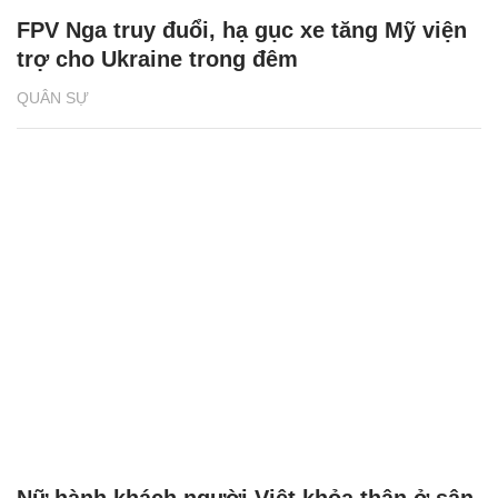
FPV Nga truy đuổi, hạ gục xe tăng Mỹ viện
trợ cho Ukraine trong đêm
QUÂN SỰ
Nữ hành khách người Việt khỏa thân ở sân