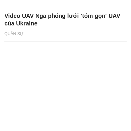
Video UAV Nga phóng lưới 'tóm gọn' UAV
của Ukraine
QUÂN SỰ