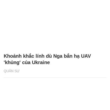
Khoảnh khắc lính dù Nga bắn hạ UAV
'khủng' của Ukraine
QUÂN SỰ