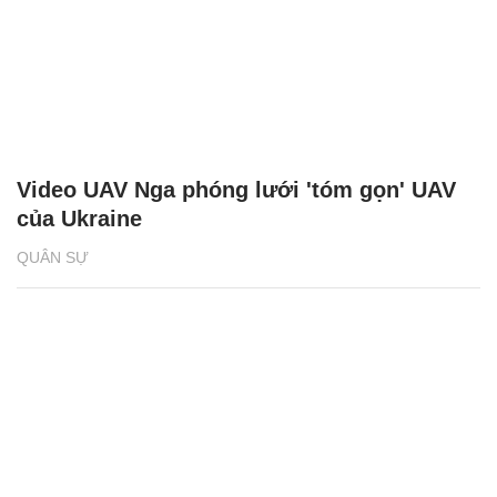
Video UAV Nga phóng lưới 'tóm gọn' UAV
của Ukraine
QUÂN SỰ