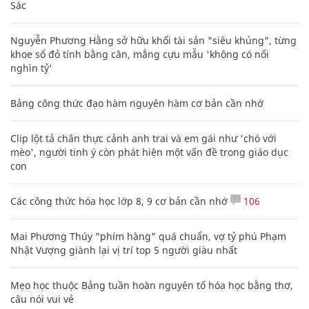
Sác
Nguyễn Phương Hằng sở hữu khối tài sản "siêu khủng", từng
khoe sổ đỏ tính bằng cân, mắng cựu mẫu 'không có nổi
nghìn tỷ'
Bảng công thức đạo hàm nguyên hàm cơ bản cần nhớ
Clip lột tả chân thực cảnh anh trai và em gái như 'chó với
mèo', người tinh ý còn phát hiện một vấn đề trong giáo dục
con
Các công thức hóa học lớp 8, 9 cơ bản cần nhớ
106
Mai Phương Thúy "phím hàng" quá chuẩn, vợ tỷ phú Phạm
Nhật Vượng giành lại vị trí top 5 người giàu nhất
Mẹo học thuộc Bảng tuần hoàn nguyên tố hóa học bằng thơ,
câu nói vui vẻ