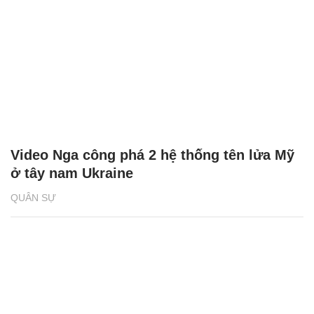
Video Nga công phá 2 hệ thống tên lửa Mỹ
ở tây nam Ukraine
QUÂN SỰ