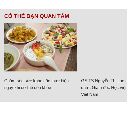
CÓ THỂ BẠN QUAN TÂM
Chăm sóc sức khỏe cần thực hiện
GS.TS Nguyễn Thị Lan ti
ngay khi cơ thể còn khỏe
chức Giám đốc Học viện
Việt Nam