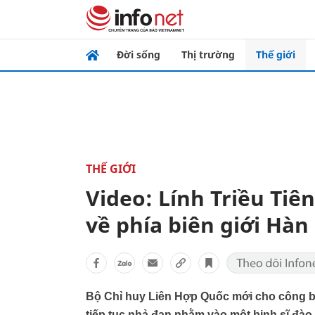
Đời sống
Thị trường
Thế giới
THẾ GIỚI
Video: Lính Triều Tiê
về phía biên giới Hàn
Bộ Chỉ huy Liên Hợp Quốc mới cho công bố
tiếp tục nhả đạn nhằm vào một binh sĩ đào