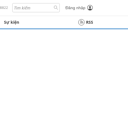
18822
Đăng nhập
Sự kiện
RSS