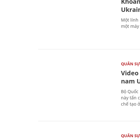
Khoản
Ukrai
Một lính
một máy 
QUÂN S
Video
nam U
Bộ Quốc 
này tấn 
chế tạo 
QUÂN S