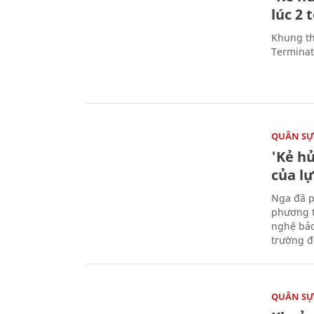
lúc 2 
Khung th
Terminato
QUÂN S
'Kẻ h
của l
Nga đã p
phương t
nghệ bảo
trường đô
QUÂN S