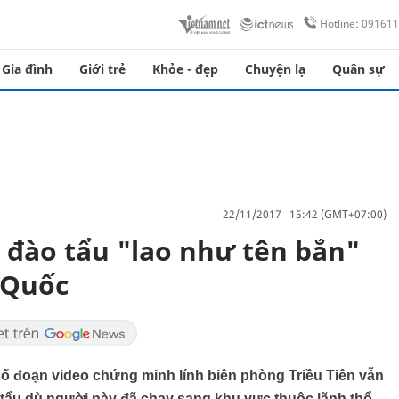
Hotline: 09161
Gia đình
Giới trẻ
Khỏe - đẹp
Chuyện lạ
Quân sự
22/11/2017 15:42 (GMT+07:00)
n đào tẩu "lao như tên bắn"
 Quốc
 đoạn video chứng minh lính biên phòng Triều Tiên vẫn
 tẩu dù người này đã chạy sang khu vực thuộc lãnh thổ