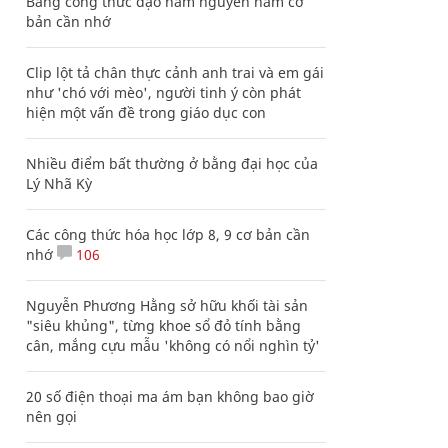
Bảng công thức đạo hàm nguyên hàm cơ
bản cần nhớ
Clip lột tả chân thực cảnh anh trai và em gái
như 'chó với mèo', người tinh ý còn phát
hiện một vấn đề trong giáo dục con
Nhiều điểm bất thường ở bằng đại học của
Lý Nhã Kỳ
Các công thức hóa học lớp 8, 9 cơ bản cần
nhớ
106
Nguyễn Phương Hằng sở hữu khối tài sản
"siêu khủng", từng khoe sổ đỏ tính bằng
cân, mắng cựu mẫu 'không có nổi nghìn tỷ'
20 số điện thoại ma ám bạn không bao giờ
nên gọi