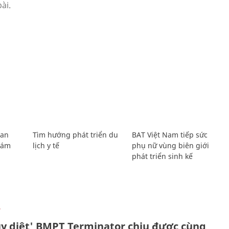
Lan
Tìm hướng phát triển du
BAT Việt Nam tiếp sức
Giám
lịch y tế
phụ nữ vùng biên giới
phát triển sinh kế
Ự
ủy diệt' BMPT Terminator chịu được cùng