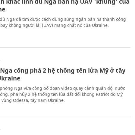
h khắc lính dù Nga bắn hạ UAV 'khủng' của
ne
 dù Nga đã tìm được cách dùng súng ngắn bắn hạ thành công
bay không người lái (UAV) mang chất nổ của Ukraine.
Ự
 Nga công phá 2 hệ thống tên lửa Mỹ ở tây
kraine
phòng Nga vừa công bố đoạn video quay cảnh quân đội nước
công, phá hủy 2 hệ thống tên lửa đất đối không Patriot do Mỹ
ở vùng Odessa, tây nam Ukraine.
Ự