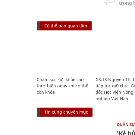
Có thể bạn quan tâm
Chăm sóc sức khỏe cần
GS.TS Nguyễn Thị 
thực hiện ngay khi cơ thể
tiếp tục giữ chức 
còn khỏe
đốc Học viện Nông
nghiệp Việt Nam
Tin cùng chuyên mục
QUÂN S
'Kẻ h