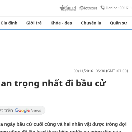
Hotline: 09161
Gia đình
Giới trẻ
Khỏe - đẹp
Chuyện lạ
Quân sự
09/11/2016 05:30 (GMT+07:00)
uan trọng nhất đi bầu cử
a ngày bầu cử cuối cùng và hai nhân vật được trông đợi
rump cũng đã lần lượt thực hiện nghĩa vụ công dân của