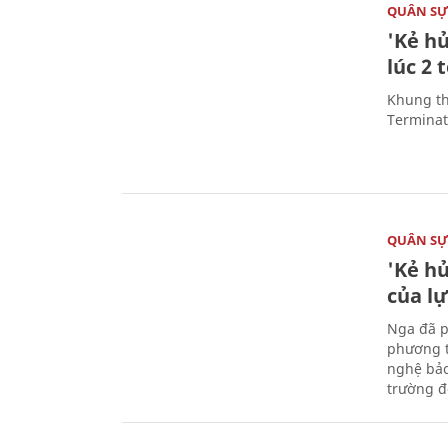
QUÂN S
'Kẻ h
lúc 2 
Khung th
Terminato
QUÂN S
'Kẻ h
của l
Nga đã p
phương t
nghệ bảo
trường đô