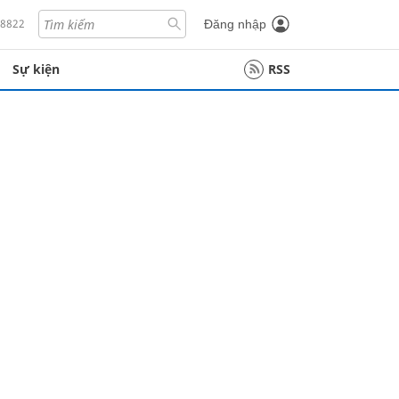
18822
Đăng nhập
Sự kiện
RSS