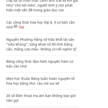
Clip lột tả chân thực cảnh anh trai và em gái
như 'chó với mèo', người tinh ý còn phát
hiện một vấn đề trong giáo dục con
Các công thức hóa học lớp 8, 9 cơ bản cần
nhớ
106
Nguyễn Phương Hằng sở hữu khối tài sản
"siêu khủng", từng khoe sổ đỏ tính bằng
cân, mắng cựu mẫu 'không có nổi nghìn tỷ'
Bảng công thức đạo hàm nguyên hàm cơ
bản cần nhớ
Mẹo học thuộc Bảng tuần hoàn nguyên tố
hóa học bằng thơ, câu nói vui vẻ
20 số điện thoại ma ám bạn không bao giờ
nên gọi