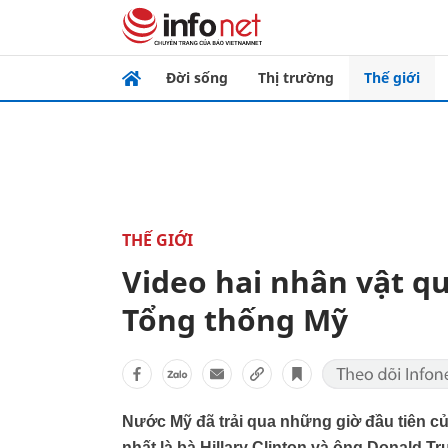
Đời sống
Thị trường
Thế giới
THẾ GIỚI
Video hai nhân vật q
Tổng thống Mỹ
Nước Mỹ đã trải qua những giờ đầu tiên củ
nhất là bà Hillary Clinton và ông Donald T